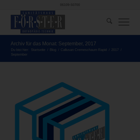
06109-50700
Archiv für das Monat: September, 2017
Du bist hier:
Startseite
/
Blog
/
Callusan Cremeschaum Rapid
/
2017
/
September