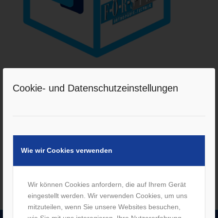
Kostenlose Pflegehilfsmittel im Wert
Cookie- und Datenschutzeinstellungen
von 40€ pro Monat!
/
19. September 2017
von
M. Förster
Wir liefern monatlich schnell und gratis Ihre kostenfreie
Pflegehilfsmittel direkt nach Hause.
Weiterlesen
Wie wir Cookies verwenden
Wir können Cookies anfordern, die auf Ihrem Gerät
eingestellt werden. Wir verwenden Cookies, um uns
mitzuteilen, wenn Sie unsere Websites besuchen,