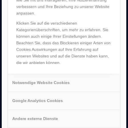
wie Sie mit uns interagieren, Ihre Nutzererfahrung
verbessern und Ihre Beziehung zu unserer Website
anpassen.
UNTERNEHMEN
–
Jobs
Klicken Sie auf die verschiedenen
–
Historie
Kategorienüberschriften, um mehr zu erfahren. Sie
–
Partner
können auch einige Ihrer Einstellungen ändern.
–
Bergen Enkheim
Beachten Sie, dass das Blockieren einiger Arten von
–
Neu-Isenburg
Cookies Auswirkungen auf Ihre Erfahrung auf
–
Sachsenhausen
unseren Websites und auf die Dienste haben kann,
–
Hanau
die wir anbieten können.
Notwendige Website Cookies
AUSZEICHNUNGEN
Google Analytics Cookies
Andere externe Dienste