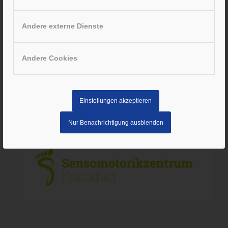
BLEIBEN SIE GESUND!
Wir sind weiterhin für Sie da und versorgen Sie
Andere externe Dienste
sowohl in unseren Sanitätshaus-Fachgeschäften in
Frankfurt am Main und Neu-Isenburg als auch über
unseren Außendienst!
Andere Cookies
Einstellungen akzeptieren
SENSOMOTORIKZENTRUM
Nur Benachrichtigung ausblenden
FRANKFURT BERGEN-ENKHEIM