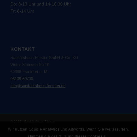
Do: 8-13 Uhr und 14-18:30 Uhr
Fr: 8-14 Uhr
KONTAKT
Sanitätshaus Förster GmbH & Co. KG
Victor-Slotosch-Str.19
60388 Frankfurt a. M.
06109-50700
info@sanitaetshaus-foerster.de
© 2026 - Sanitätshaus Förster
Wir nutzen Google Analytics und Adwords. Wenn Sie weitersurfen,
stimmen die der Nutzung dieser Cookies zu.