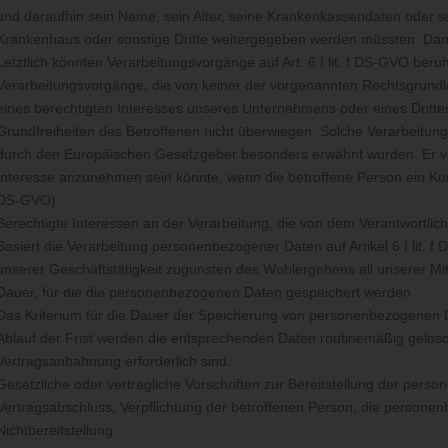
und daraufhin sein Name, sein Alter, seine Krankenkassendaten oder so
Krankenhaus oder sonstige Dritte weitergegeben werden müssten. Dann 
Letztlich könnten Verarbeitungsvorgänge auf Art. 6 I lit. f DS-GVO ber
Verarbeitungsvorgänge, die von keiner der vorgenannten Rechtsgrundl
eines berechtigten Interesses unseres Unternehmens oder eines Dritten 
Grundfreiheiten des Betroffenen nicht überwiegen. Solche Verarbeitung
durch den Europäischen Gesetzgeber besonders erwähnt wurden. Er vert
Interesse anzunehmen sein könnte, wenn die betroffene Person ein Ku
DS-GVO).
Berechtigte Interessen an der Verarbeitung, die von dem Verantwortlic
Basiert die Verarbeitung personenbezogener Daten auf Artikel 6 I lit. f
unserer Geschäftstätigkeit zugunsten des Wohlergehens all unserer Mita
Dauer, für die die personenbezogenen Daten gespeichert werden
Das Kriterium für die Dauer der Speicherung von personenbezogenen Da
Ablauf der Frist werden die entsprechenden Daten routinemäßig gelöscht
Vertragsanbahnung erforderlich sind.
Gesetzliche oder vertragliche Vorschriften zur Bereitstellung der perso
Vertragsabschluss; Verpflichtung der betroffenen Person, die persone
Nichtbereitstellung