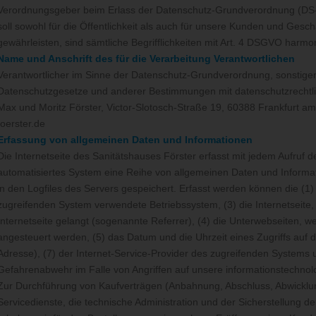
Verordnungsgeber beim Erlass der Datenschutz-Grundverordnung (DS
soll sowohl für die Öffentlichkeit als auch für unsere Kunden und Gesch
gewährleisten, sind sämtliche Begrifflichkeiten mit Art. 4 DSGVO harmon
Name und Anschrift des für die Verarbeitung Verantwortlichen
Verantwortlicher im Sinne der Datenschutz-Grundverordnung, sonstiger
Datenschutzgesetze und anderer Bestimmungen mit datenschutzrechtli
Max und Moritz Förster, Victor-Slotosch-Straße 19, 60388 Frankfurt a
foerster.de
Erfassung von allgemeinen Daten und Informationen
Die Internetseite des Sanitätshauses Förster erfasst mit jedem Aufruf d
automatisiertes System eine Reihe von allgemeinen Daten und Informa
in den Logfiles des Servers gespeichert. Erfasst werden können die (
zugreifenden System verwendete Betriebssystem, (3) die Internetseite
Internetseite gelangt (sogenannte Referrer), (4) die Unterwebseiten, w
angesteuert werden, (5) das Datum und die Uhrzeit eines Zugriffs auf die
Adresse), (7) der Internet-Service-Provider des zugreifenden Systems 
Gefahrenabwehr im Falle von Angriffen auf unsere informationstechno
Zur Durchführung von Kaufverträgen (Anbahnung, Abschluss, Abwicklu
Servicedienste, die technische Administration und der Sicherstellung