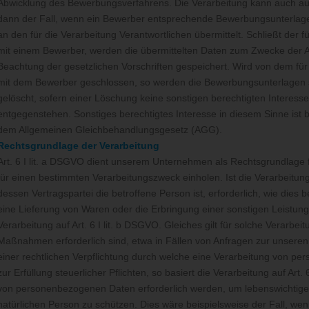
Abwicklung des Bewerbungsverfahrens. Die Verarbeitung kann auch auf
dann der Fall, wenn ein Bewerber entsprechende Bewerbungsunterlage
an den für die Verarbeitung Verantwortlichen übermittelt. Schließt der f
mit einem Bewerber, werden die übermittelten Daten zum Zwecke der A
Beachtung der gesetzlichen Vorschriften gespeichert. Wird von dem für 
mit dem Bewerber geschlossen, so werden die Bewerbungsunterlagen
gelöscht, sofern einer Löschung keine sonstigen berechtigten Interesse
entgegenstehen. Sonstiges berechtigtes Interesse in diesem Sinne ist b
dem Allgemeinen Gleichbehandlungsgesetz (AGG).
Rechtsgrundlage der Verarbeitung
Art. 6 I lit. a DSGVO dient unserem Unternehmen als Rechtsgrundlage f
für einen bestimmten Verarbeitungszweck einholen. Ist die Verarbeitun
dessen Vertragspartei die betroffene Person ist, erforderlich, wie dies b
eine Lieferung von Waren oder die Erbringung einer sonstigen Leistung
Verarbeitung auf Art. 6 I lit. b DSGVO. Gleiches gilt für solche Verarbe
Maßnahmen erforderlich sind, etwa in Fällen von Anfragen zur unsere
einer rechtlichen Verpflichtung durch welche eine Verarbeitung von pe
zur Erfüllung steuerlicher Pflichten, so basiert die Verarbeitung auf Art.
von personenbezogenen Daten erforderlich werden, um lebenswichtige 
natürlichen Person zu schützen. Dies wäre beispielsweise der Fall, we