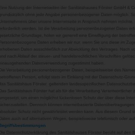
Eine Nutzung der Internetseiten der Sanitätshauses Förster GmbH & Co
grundsätzlich ohne jede Angabe personenbezogener Daten möglich. So
Unternehmens über unsere Internetseite in Anspruch nehmen möchte,
erforderlich werden. Ist die Verarbeitung personenbezogener Daten erfo
gesetzliche Grundlage, holen wir generell eine Einwilligung der betroff
Personenbezogene Daten erheben wir nur, wenn Sie uns diese im Zuge de
erhobenen Daten ausschließlich zur Abwicklung des Vertrages. Nach vo
und nach Ablauf der steuer- und handelsrechtlichen Vorschriften gelösch
hinausgehenden Datenverwendung zugestimmt haben.
Die Verarbeitung personenbezogener Daten, beispielsweise des Namens
betroffenen Person, erfolgt stets im Einklang mit der Datenschutz-G
das Sanitätshaus Förster geltenden landesspezifischen Datenschutz
Das Sanitätshaus Förster hat als für die Verarbeitung Verantwortliche
umgesetzt, um einen möglichst lückenlosen Schutz der über diese Int
sicherzustellen. Dennoch können internetbasierte Datenübertragungen 
absoluter Schutz nicht gewährleistet werden kann. Aus diesem Grund s
Daten auch auf alternativen Wegen, beispielsweise telefonisch oder auf
Begriffsbestimmungen
Die Datenschutzerklärung des Sanitätshauses Förster beruht auf den Beg