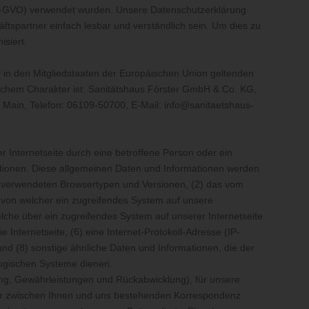
-GVO) verwendet wurden. Unsere Datenschutzerklärung
äftspartner einfach lesbar und verständlich sein. Um dies zu
isiert.
 in den Mitgliedstaaten der Europäischen Union geltenden
chem Charakter ist: Sanitätshaus Förster GmbH & Co. KG,
m Main, Telefon: 06109-50700, E-Mail: info@sanitaetshaus-
er Internetseite durch eine betroffene Person oder ein
tionen. Diese allgemeinen Daten und Informationen werden
1) verwendeten Browsertypen und Versionen, (2) das vom
, von welcher ein zugreifendes System auf unsere
elche über ein zugreifendes System auf unserer Internetseite
 Internetseite, (6) eine Internet-Protokoll-Adresse (IP-
und (8) sonstige ähnliche Daten und Informationen, die der
logischen Systeme dienen.
ng, Gewährleistungen und Rückabwicklung), für unsere
 der zwischen Ihnen und uns bestehenden Korrespondenz