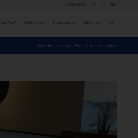
06109-50700
tho-Tech
Reha-Tech
Laufanalyse
Über uns
Du bist hier:
Startseite
/
Privat: Shop
/
Datenschutz