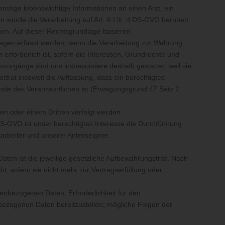
nstige lebenswichtige Informationen an einen Arzt, ein
würde die Verarbeitung auf Art. 6 I lit. d DS-GVO beruhen.
uhen. Auf dieser Rechtsgrundlage basieren
agen erfasst werden, wenn die Verarbeitung zur Wahrung
erforderlich ist, sofern die Interessen, Grundrechte und
svorgänge sind uns insbesondere deshalb gestattet, weil sie
rat insoweit die Auffassung, dass ein berechtigtes
nde des Verantwortlichen ist (Erwägungsgrund 47 Satz 2
hen oder einem Dritten verfolgt werden
 DS-GVO ist unser berechtigtes Interesse die Durchführung
rbeiter und unserer Anteilseigner.
ten ist die jeweilige gesetzliche Aufbewahrungsfrist. Nach
, sofern sie nicht mehr zur Vertragserfüllung oder
nenbezogenen Daten; Erforderlichkeit für den
nbezogenen Daten bereitzustellen; mögliche Folgen der