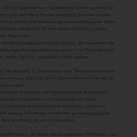
. KG (im folgenden kurz Sanitätshaus Förster genannt) ist
fern eine betroffene Person besondere Services unseres
 könnte jedoch eine Verarbeitung personenbezogener Daten
rderlich und besteht für eine solche Verarbeitung keine
enen Person ein.
s Bestellvorgangs freiwillig mitteilen. Wir verwenden die
llständiger Vertragsabwicklung werden Ihre Daten gesperrt
t, sofern Sie nicht ausdrücklich einer darüber
, der Anschrift, E-Mail-Adresse oder Telefonnummer einer
rundverordnung (DSGVO) und in Übereinstimmung mit den für
bestimmungen.
r zahlreiche technische und organisatorische Maßnahmen
ernetseite verarbeiteten personenbezogenen Daten
grundsätzlich Sicherheitslücken aufweisen, sodass ein
teht es jeder betroffenen Person frei, personenbezogene
 dem Schriftweg, an uns zu übermitteln.
rifflichkeiten, die durch den Europäischen Richtlinien- und