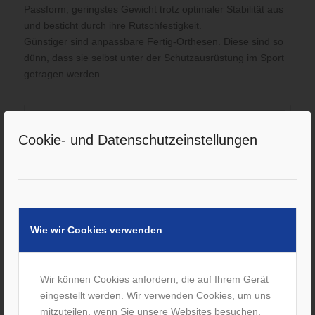
Passform, geringstes Gewicht trotz optimaler Stabilität aus
und besticht durch ihre Rutschfestigkeit.
Günstiger sind anpassbare Fertig-Orthesen. Diese sind so
dünn, dass sie selbst unter der Schutzausrüstung im Sport
getragen werden.
Cookie- und Datenschutzeinstellungen
Wie wir Cookies verwenden
Wir können Cookies anfordern, die auf Ihrem Gerät
eingestellt werden. Wir verwenden Cookies, um uns
mitzuteilen, wenn Sie unsere Websites besuchen,