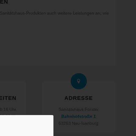
GEN
Sanitätshaus-Produkten auch weitere Leistungen an, wie
EITEN
ADRESSE
4-16 Uhr
Sanitätshaus Förster
-18:30 Uhr
Bahnhofstraße 1
4-17 Uhr
63263 Neu-Isenburg
-18:30 Uhr