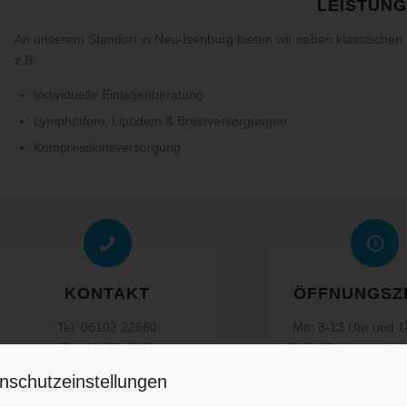
LEISTUN
An unserem Standort in Neu-Isenburg bieten wir neben klassischen 
z.B.
Individuelle Einlagenberatung
Lymphödem, Lipödem & Brustversorgungen
Kompressionsversorgung
KONTAKT
ÖFFNUNGSZ
Tel. 06102 22660
Mo: 8-13 Uhr und 1
Fax 06102 6192
Di: 8-13 Uhr und 14
info@sanitaetshaus-foerster.de
Mi: 8-13 Uhr und 1
nschutzeinstellungen
Do: 8-13 Uhr und 14