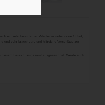
ch ein sehr freundlicher Mitarbeiter unter seine Obhut,
ng und sehr brauchbare und hilfreiche Vorschläge zur
 diesem Bereich, insgesamt ausgezeichnet. Werde auch