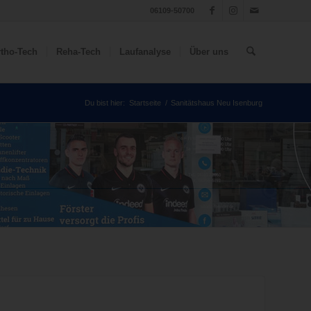
06109-50700
tho-Tech
Reha-Tech
Laufanalyse
Über uns
Du bist hier:
Startseite
/
Sanitätshaus Neu Isenburg