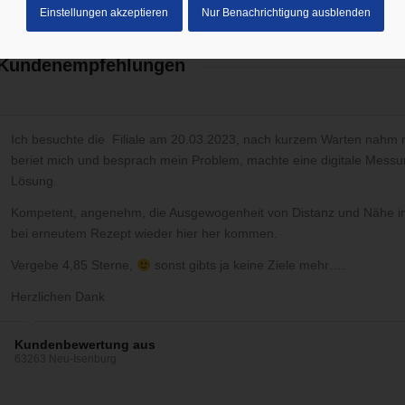
Einstellungen akzeptieren
Nur Benachrichtigung ausblenden
Kundenempfehlungen
Ich besuchte die Filiale am 20.03.2023, nach kurzem Warten nahm mi
beriet mich und besprach mein Problem, machte eine digitale Messu
Lösung.
Kompetent, angenehm, die Ausgewogenheit von Distanz und Nähe in
bei erneutem Rezept wieder hier her kommen.
Vergebe 4,85 Sterne,
sonst gibts ja keine Ziele mehr….
Herzlichen Dank
Kundenbewertung aus
63263 Neu-Isenburg