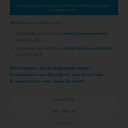
Lassen Sie sich in unseren Filialen in Frankfurt und Neu-
Isenburg beraten.
Hilfsmittelverzeichnis­nummer:
Duschstuhl mit Armlehnen
mit Hygieneausschnitt
:
04.40.03.2033
Duschstuhl mit Armlehnen
ohne Hygieneausschnitt
:
04.40.03.2032
Bitte beachten Sie die Außenmaße dieses
Duschhockers von 52cm Breite und 42 cm Tiefe.
Er passt nicht in sehr kleine Duschen!
Gesamthöhe:
850 – 990 mm
Sitzhöhe: