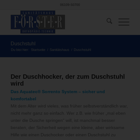
06109-50700
Duschstuhl
Du bist hier:
Startseite
/
Sanitätshaus
/
Duschstuhl
Der Duschhocker, der zum Duschstuhl
wird
Das Aquatec® Sorrento System – sicher und
komfortabel
Mit dem Alter wird vieles, was früher selbstverständlich war,
nicht mehr ganz so einfach. Wer z.B. wie früher „mal eben
unter die Dusche springen“ will, ist manchmal besser
beraten, der Sicherheit wegen eine kleine, aber wirksame
Hilfe wie einen Duschocker oder einen Duschstuhl zu