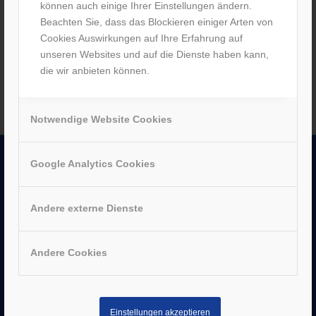
können auch einige Ihrer Einstellungen ändern.
Beachten Sie, dass das Blockieren einiger Arten von
Cookies Auswirkungen auf Ihre Erfahrung auf
unseren Websites und auf die Dienste haben kann,
1
2
Seite 2 von 2
die wir anbieten können.
Notwendige Website Cookies
Google Analytics Cookies
UNTERNEHMEN
–
Jobs
Andere externe Dienste
–
Historie
–
Partner
–
Bergen Enkheim
Andere Cookies
–
Neu-Isenburg
–
Sachsenhausen
–
Hanau
Einstellungen akzeptieren