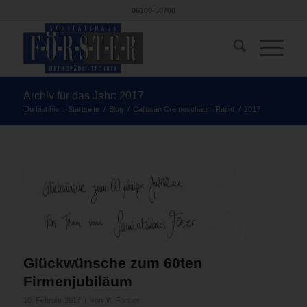
06109-50700
Archiv für das Jahr: 2017
Du bist hier:
Startseite
/
Blog
/
Callusan Cremeschaum Rapid
/
2017
Glückwünsche zum 60ten
Firmenjubiläum
/
10. Februar 2017
von
M. Förster