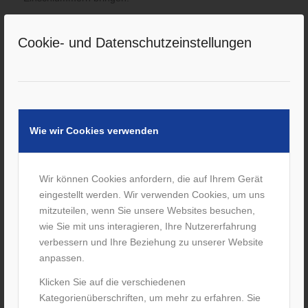
Weiterlesen
Cookie- und Datenschutzeinstellungen
Wie wir Cookies verwenden
Wir können Cookies anfordern, die auf Ihrem Gerät
eingestellt werden. Wir verwenden Cookies, um uns
mitzuteilen, wenn Sie unsere Websites besuchen,
wie Sie mit uns interagieren, Ihre Nutzererfahrung
Leitfaden für Betriebe zur
verbessern und Ihre Beziehung zu unserer Website
Einlagenversorgung bei
anpassen.
Sicherheitsschuhen
Klicken Sie auf die verschiedenen
/
3. Januar 2017
von
M. Förster
Kategorienüberschriften, um mehr zu erfahren. Sie
Weiterlesen