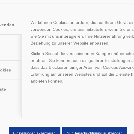
Wir können Cookies anfordern, die auf Ihrem Gerät ein
rwenden
verwenden Cookies, um uns mitzuteilen, wenn Sie un
wie Sie mit uns interagieren, Ihre Nutzererfahrung ver
Beziehung zu unserer Website anpassen.
e
Klicken Sie auf die verschiedenen Kategorienüberschr
ein Kind wirklich Einlagen?
erfahren. Sie können auch einige Ihrer Einstellungen 
dass das Blockieren einiger Arten von Cookies Auswir
ookies
Erfahrung auf unseren Websites und auf die Dienste h
entrum
gelesen?
Weiterlesen
anbieten können.
ste
Einstellungen akzeptieren
Nur Benachrichtigung ausblenden