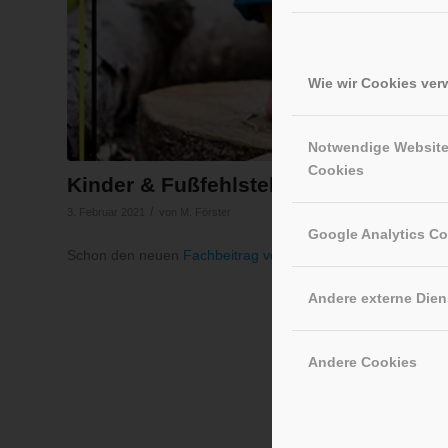
Wie wir Cookies ve
Notwendige Websit
Cookies
Kinder & Fußfehlstellung – Braucht m
/
3. Februar 2021
von
M. Förster
Google Analytics C
Schon den neuen
Fachbeitrag von unserem Sensomotorikz
Andere externe Dien
Andere Cookies