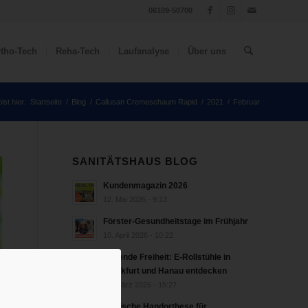
06109-50700
tho-Tech
Reha-Tech
Laufanalyse
Über uns
ist hier:
Startseite
/
Blog
/
Callusan Cremeschaum Rapid
/
2021
/
Februar
SANITÄTSHAUS BLOG
Kundenmagazin 2026
12. Mai 2026 - 9:13
Förster-Gesundheitstage im Frühjahr
10. April 2026 - 10:22
Rollende Freiheit: E-Rollstühle in
Frankfurt und Hanau entdecken
18. März 2026 - 15:27
bionische Handorthese für