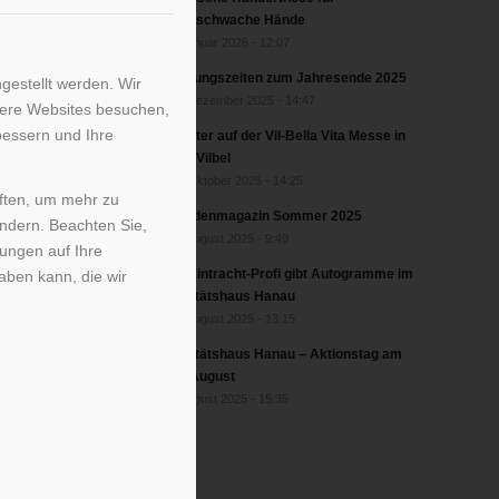
greifschwache Hände
2. Januar 2026 - 12:07
Öffnungszeiten zum Jahresende 2025
gestellt werden. Wir
17. Dezember 2025 - 14:47
sere Websites besuchen,
bessern und Ihre
Förster auf der Vil-Bella Vita Messe in
Bad Vilbel
17. Oktober 2025 - 14:25
iften, um mehr zu
Kundenmagazin Sommer 2025
ändern. Beachten Sie,
27. August 2025 - 9:49
kungen auf Ihre
Ex-Eintracht-Profi gibt Autogramme im
aben kann, die wir
Sanitätshaus Hanau
22. August 2025 - 13:15
Sanitätshaus Hanau – Aktionstag am
20. August
6. August 2025 - 15:35