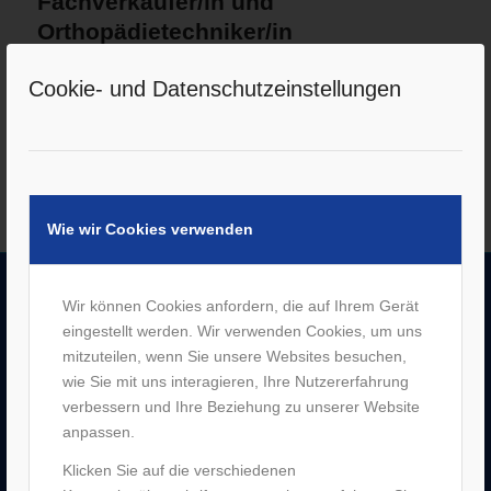
Fachverkäufer/in und
Orthopädietechniker/in
/
12. November 2021
von
M. Förster
Cookie- und Datenschutzeinstellungen
Weiterlesen
Wie wir Cookies verwenden
Wir können Cookies anfordern, die auf Ihrem Gerät
UNTERNEHMEN
eingestellt werden. Wir verwenden Cookies, um uns
mitzuteilen, wenn Sie unsere Websites besuchen,
–
Jobs
wie Sie mit uns interagieren, Ihre Nutzererfahrung
–
Historie
verbessern und Ihre Beziehung zu unserer Website
–
Partner
anpassen.
–
Bergen Enkheim
–
Neu-Isenburg
Klicken Sie auf die verschiedenen
–
Sachsenhausen