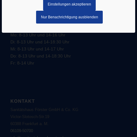
SERVICE
Einstellungen akzeptieren
–
Impressum
–
AGB
Datenschutz
Nur Benachrichtigung ausblenden
Öffnungszeiten:
Mo: 8-13 Uhr und 14-16 Uhr
Di: 8-13 Uhr und 14-18:30 Uhr
Mi: 8-13 Uhr und 14-17 Uhr
Do: 8-13 Uhr und 14-18:30 Uhr
Fr: 8-14 Uhr
KONTAKT
Sanitätshaus Förster GmbH & Co. KG
Victor-Slotosch-Str.19
60388 Frankfurt a. M.
06109-50700