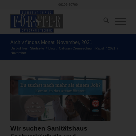
06109-50700
Archiv für das Monat: November, 2021
Du bist hier:
Startseite
/
Blog
/
Callusan Cremeschaum Rapid
/
2021
/
November
Wir suchen Sanitätshaus