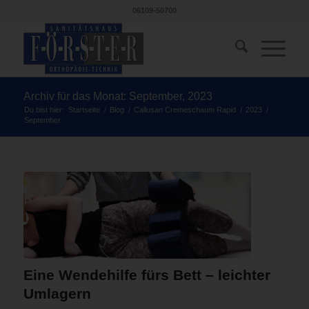
06109-50700
Archiv für das Monat: September, 2023
Du bist hier:
Startseite
/
Blog
/
Callusan Cremeschaum Rapid
/
2023
/
September
Eine Wendehilfe fürs Bett – leichter
Umlagern