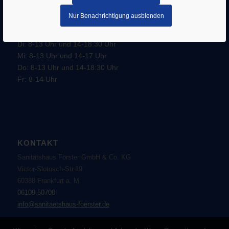
–
AGB
Datenschutz
Nur Benachrichtigung ausblenden
Öffnungszeiten:
Mo: 8-13 Uhr und 14-16 Uhr
Di: 8-13 Uhr und 14-18:30 Uhr
Mi: 8-13 Uhr und 14-17 Uhr
Do: 8-13 Uhr und 14-18:30 Uhr
Fr: 8-14 Uhr
KONTAKT
Sanitätshaus Förster GmbH & Co. KG
Victor-Slotosch-Str.19
60388 Frankfurt a. M.
06109-50700
info@sanitaetshaus-foerster.de