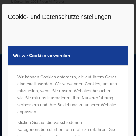
/
8. September 2023
von
M. Förster
Weiterlesen
Cookie- und Datenschutzeinstellungen
Wie wir Cookies verwenden
UNTERNEHMEN
Wir können Cookies anfordern, die auf Ihrem Gerät
eingestellt werden. Wir verwenden Cookies, um uns
–
Jobs
mitzuteilen, wenn Sie unsere Websites besuchen,
–
Historie
wie Sie mit uns interagieren, Ihre Nutzererfahrung
–
Partner
verbessern und Ihre Beziehung zu unserer Website
–
Bergen Enkheim
anpassen.
–
Neu-Isenburg
–
Sachsenhausen
Klicken Sie auf die verschiedenen
–
Hanau
Kategorienüberschriften, um mehr zu erfahren. Sie