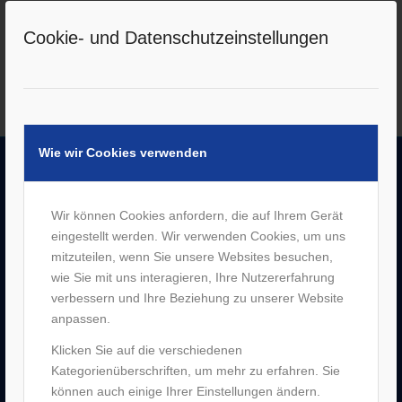
Weiterlesen
Cookie- und Datenschutzeinstellungen
Wie wir Cookies verwenden
UNTERNEHMEN
Wir können Cookies anfordern, die auf Ihrem Gerät
–
Jobs
eingestellt werden. Wir verwenden Cookies, um uns
–
Historie
mitzuteilen, wenn Sie unsere Websites besuchen,
–
Partner
wie Sie mit uns interagieren, Ihre Nutzererfahrung
–
Bergen Enkheim
verbessern und Ihre Beziehung zu unserer Website
–
Neu-Isenburg
anpassen.
–
Sachsenhausen
–
Hanau
Klicken Sie auf die verschiedenen
Kategorienüberschriften, um mehr zu erfahren. Sie
können auch einige Ihrer Einstellungen ändern.