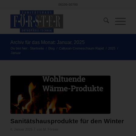
06109-50700
Archiv für das Monat: Januar, 2025
Du bist hier:
Startseite
/
Blog
/
Callusan Cremeschaum Rapid
/
2025
/
Januar
Sanitätshausprodukte für den Winter
/
8. Januar 2025
von
M. Förster