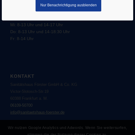
Öffnungszeiten:
Nur Benachrichtigung ausblenden
Mo: 8-13 Uhr und 14-16 Uhr
Di: 8-13 Uhr und 14-18:30 Uhr
Mi: 8-13 Uhr und 14-17 Uhr
Do: 8-13 Uhr und 14-18:30 Uhr
Fr: 8-14 Uhr
KONTAKT
Sanitätshaus Förster GmbH & Co. KG
Victor-Slotosch-Str.19
60388 Frankfurt a. M.
06109-50700
info@sanitaetshaus-foerster.de
Wir nutzen Google Analytics und Adwords. Wenn Sie weitersurfen,
stimmen die der Nutzung dieser Cookies zu.