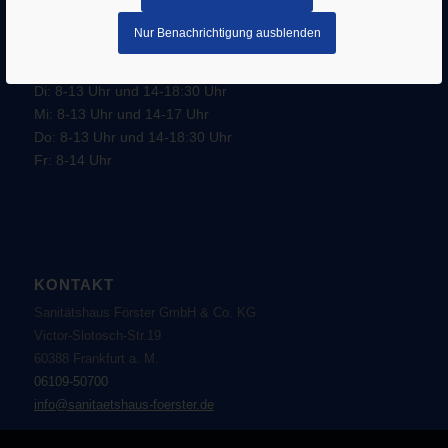
–
AGB
Datenschutz
Nur Benachrichtigung ausblenden
Öffnungszeiten:
Mo: 8-13 Uhr und 14-16 Uhr
Di: 8-13 Uhr und 14-18:30 Uhr
Mi: 8-13 Uhr und 14-17 Uhr
Do: 8-13 Uhr und 14-18:30 Uhr
Fr: 8-14 Uhr
KONTAKT
Sanitätshaus Förster GmbH & Co. KG
Victor-Slotosch-Str.19
60388 Frankfurt a. M.
06109-50700
info@sanitaetshaus-foerster.de