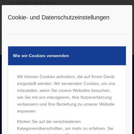
/
10. April 2026
von
M. Förster
Weiterlesen
Cookie- und Datenschutzeinstellungen
Wie wir Cookies verwenden
UNTERNEHMEN
Wir können Cookies anfordern, die auf Ihrem Gerät
eingestellt werden. Wir verwenden Cookies, um uns
–
Jobs
mitzuteilen, wenn Sie unsere Websites besuchen,
–
Historie
wie Sie mit uns interagieren, Ihre Nutzererfahrung
–
Partner
verbessern und Ihre Beziehung zu unserer Website
–
Bergen Enkheim
anpassen.
–
Neu-Isenburg
–
Sachsenhausen
Klicken Sie auf die verschiedenen
–
Hanau
Kategorienüberschriften, um mehr zu erfahren. Sie