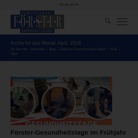
06109-50700
Archiv für das Monat: April, 2026
Du bist hier:
Startseite
/
Blog
/
Callusan Cremeschaum Rapid
/
2026
/
April
Förster-Gesundheitstage im Frühjahr