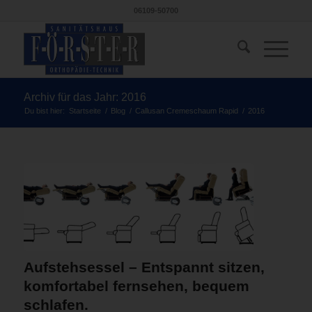
06109-50700
Archiv für das Jahr: 2016
Du bist hier:
Startseite
/
Blog
/
Callusan Cremeschaum Rapid
/
2016
Aufstehsessel – Entspannt sitzen,
komfortabel fernsehen, bequem
schlafen.