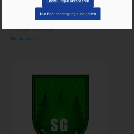
Einstellungen akzeptieren
Nur Benachrichtigung ausblenden
Das Zweite Pflegestärkungsgesetz
/
1. April 2016
von
M. Förster
Weiterlesen