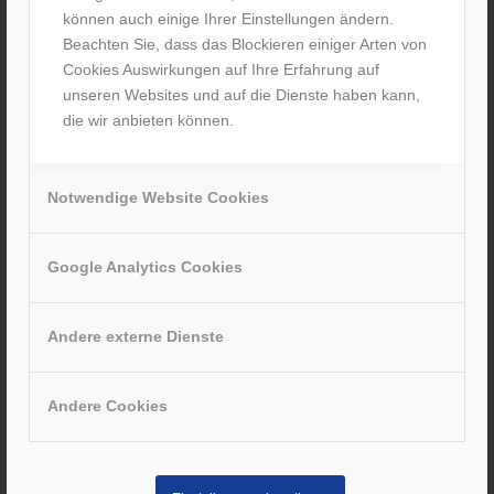
können auch einige Ihrer Einstellungen ändern.
abgespeckt
Beachten Sie, dass das Blockieren einiger Arten von
/
10. April 2016
von
M. Förster
Cookies Auswirkungen auf Ihre Erfahrung auf
unseren Websites und auf die Dienste haben kann,
(01.04.2016) Der Klassiker unter den Premiumrollatoren,
die wir anbieten können.
der beliebte TOPRO Troja Classic, ist ab Anfang April nach
einer Produktverbesserung noch leichter und gehört damit
zu den leichtesten Rollatoren seines Segments. Qualität
Notwendige Website Cookies
und Stabilität des Troja Classic bleiben trotz der
Gewichtsreduktion gleich hoch.
Google Analytics Cookies
Weiterlesen
Andere externe Dienste
Andere Cookies