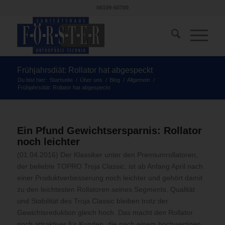
06109-50700
Frühjahrsdiät: Rollator hat abgespeckt
Du bist hier:
Startseite
/
Über uns
/
Blog
/
Allgemein
/
Frühjahrsdiät: Rollator hat abgespeckt
Ein Pfund Gewichtsersparnis: Rollator
noch leichter
(01.04.2016) Der Klassiker unter den Premiumrollatoren,
der beliebte TOPRO Troja Classic, ist ab Anfang April nach
einer Produktverbesserung noch leichter und gehört damit
zu den leichtesten Rollatoren seines Segments. Qualität
und Stabilität des Troja Classic bleiben trotz der
Gewichtsreduktion gleich hoch.
Das macht den Rollator
noch attraktiver für Kunden, die nach einem hochwertigen