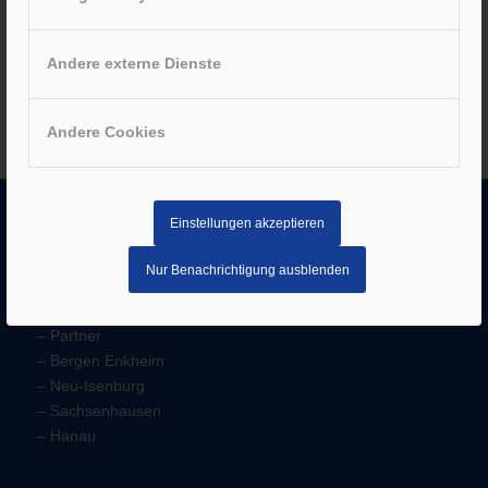
Wir führen Ihnen den Topro Troja Classic-Rollator gerne
in unseren Frankfurter Filialen vor. Jetzt unter 06109-
50700 Termin vereinbaren.
Andere externe Dienste
Andere Cookies
Einstellungen akzeptieren
UNTERNEHMEN
Nur Benachrichtigung ausblenden
–
Jobs
–
Historie
–
Partner
–
Bergen Enkheim
–
Neu-Isenburg
–
Sachsenhausen
–
Hanau