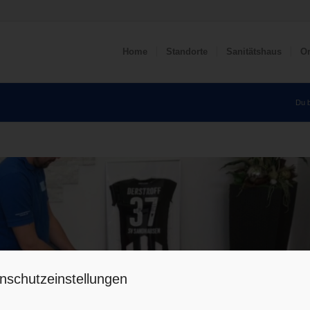
Home
Standorte
Sanitätshaus
Or
Du b
nschutzeinstellungen