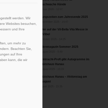
greifschwache Hände
2. Januar 2026 - 12:07
Öffnungszeiten zum Jahresende 2025
gestellt werden. Wir
17. Dezember 2025 - 14:47
sere Websites besuchen,
bessern und Ihre
Förster auf der Vil-Bella Vita Messe in
Bad Vilbel
17. Oktober 2025 - 14:25
iften, um mehr zu
Kundenmagazin Sommer 2025
ändern. Beachten Sie,
27. August 2025 - 9:49
kungen auf Ihre
Ex-Eintracht-Profi gibt Autogramme im
aben kann, die wir
Sanitätshaus Hanau
22. August 2025 - 13:15
Sanitätshaus Hanau – Aktionstag am
20. August
6. August 2025 - 15:35