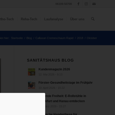
06109-50700
tho-Tech
Reha-Tech
Laufanalyse
Über uns
ist hier:
Startseite
/
Blog
/
Callusan Cremeschaum Rapid
/
2018
/
Oktober
SANITÄTSHAUS BLOG
Kundenmagazin 2026
12. Mai 2026 - 9:13
Förster-Gesundheitstage im Frühjahr
10. April 2026 - 10:22
Rollende Freiheit: E-Rollstühle in
Frankfurt und Hanau entdecken
18. März 2026 - 15:27
bionische Handorthese für