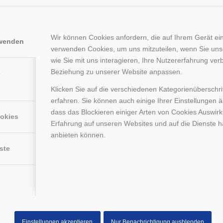
Wir können Cookies anfordern, die auf Ihrem Gerät ein
rwenden
verwenden Cookies, um uns mitzuteilen, wenn Sie un
her?
wie Sie mit uns interagieren, Ihre Nutzererfahrung ver
Beziehung zu unserer Website anpassen.
e
Klicken Sie auf die verschiedenen Kategorienüberschr
ittag haben wir den Kollegen die Besonderheit des
TOGU
Powerball
erfahren. Sie können auch einige Ihrer Einstellungen 
arauf achten fürs Training platzsichere Bälle zu nutzen. Keine Panik,
dass das Blockieren einiger Arten von Cookies Auswir
ookies
Weiterlesen
Erfahrung auf unseren Websites und auf die Dienste h
anbieten können.
ste
Einstellungen akzeptieren
Nur Benachrichtigung ausblenden