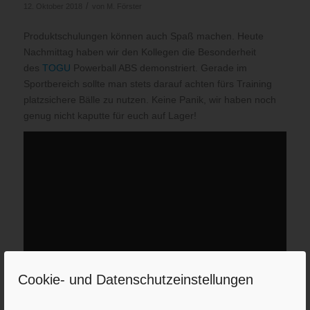
/
12. Oktober 2018
von
M. Förster
Produktschulungen können auch Spaß machen. Heute
Nachmittag haben wir den Kollegen die Besonderheit
des
TOGU
Powerball ABS demonstriert. Gerade im
Sportbereich sollte man stets darauf achten fürs Training
platzsichere Bälle zu nutzen. Keine Panik, wir haben noch
genug nicht kaputte für euch auf Lager!
Cookie- und Datenschutzeinstellungen