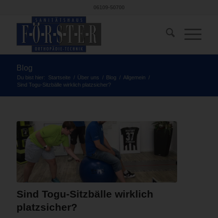
06109-50700
Blog
Du bist hier:
Startseite
/
Über uns
/
Blog
/
Allgemein
/
Sind Togu-Sitzbälle wirklich platzsicher?
Sind Togu-Sitzbälle wirklich
platzsicher?