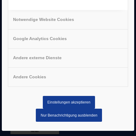
UNTERNEHMEN
Notwendige Website Cookies
–
Jobs
–
Historie
–
Partner
Google Analytics Cookies
–
Bergen Enkheim
–
Neu-Isenburg
Andere externe Dienste
–
Sachsenhausen
–
Hanau
Andere Cookies
Einstellungen akzeptieren
AUSZEICHNUNGEN
Nur Benachrichtigung ausblenden