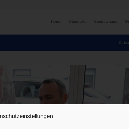
Home
Standorte
Sanitätshaus
Or
Du bist
nschutzeinstellungen