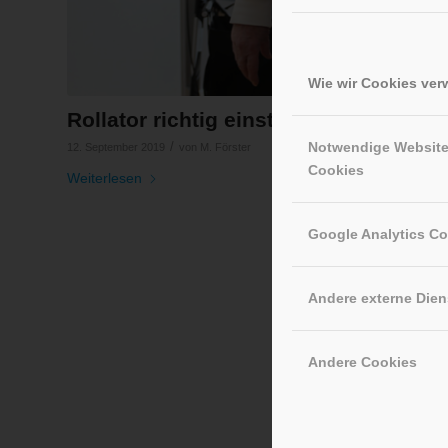
Wie wir Cookies ve
Rollator richtig einstellen
Notwendige Websit
/
12. September 2019
von
M. Förster
Cookies
Weiterlesen
Google Analytics C
Andere externe Dien
Andere Cookies