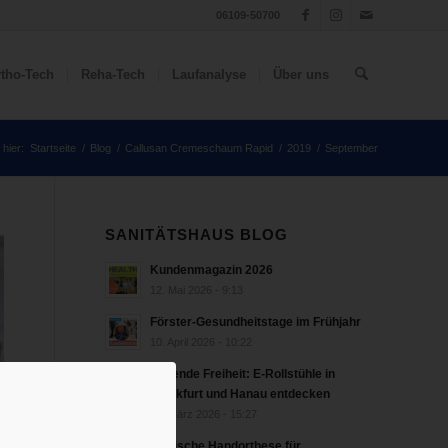
06109-50700
tho-Tech
Reha-Tech
Laufanalyse
Über uns
 hier:
Startseite
/
Blog
/
Callusan Cremeschaum Rapid
/
2019
/
September
SANITÄTSHAUS BLOG
Kundenmagazin 2026
12. Mai 2026 - 9:13
Förster-Gesundheitstage im Frühjahr
10. April 2026 - 10:22
Rollende Freiheit: E-Rollstühle in
Frankfurt und Hanau entdecken
18. März 2026 - 15:27
bionische Handorthese für