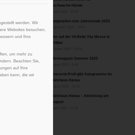
greifschwache Hände
2. Januar 2026 - 12:07
Öffnungszeiten zum Jahresende 2025
gestellt werden. Wir
17. Dezember 2025 - 14:47
sere Websites besuchen,
bessern und Ihre
Förster auf der Vil-Bella Vita Messe in
Bad Vilbel
17. Oktober 2025 - 14:25
iften, um mehr zu
Kundenmagazin Sommer 2025
ändern. Beachten Sie,
27. August 2025 - 9:49
kungen auf Ihre
Ex-Eintracht-Profi gibt Autogramme im
aben kann, die wir
Sanitätshaus Hanau
22. August 2025 - 13:15
Sanitätshaus Hanau – Aktionstag am
20. August
6. August 2025 - 15:35