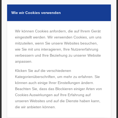
5. Hindernisse meistern
Wie wir Cookies verwenden
Kanten und Bordsteine langsam und kontrolliert
überwinden.
Wir können Cookies anfordern, die auf Ihrem Gerät
Nutzen Sie die Ankipphilfe – niemals mit Schwung
eingestellt werden. Wir verwenden Cookies, um uns
drüberheben.
mitzuteilen, wenn Sie unsere Websites besuchen,
wie Sie mit uns interagieren, Ihre Nutzererfahrung
7. Im Freien gut vorbereitet
verbessern und Ihre Beziehung zu unserer Website
Nutzen Sie reflektierende Elemente und gute Beleuchtung.
anpassen.
So werden Sie bei Dämmerung und Dunkelheit besser
Klicken Sie auf die verschiedenen
gesehen.
Kategorienüberschriften, um mehr zu erfahren. Sie
können auch einige Ihrer Einstellungen ändern.
8. Richtig beladen
Beachten Sie, dass das Blockieren einiger Arten von
Cookies Auswirkungen auf Ihre Erfahrung auf
Vermeiden Sie schwere Taschen an den Griffen.
unseren Websites und auf die Dienste haben kann,
Nutzen Sie stattdessen den Korb oder eine Rollatortasche –
die wir anbieten können.
das sorgt für Stabilität.