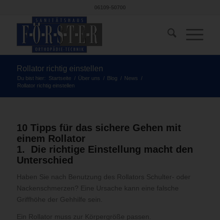
06109-50700
Rollator richtig einstellen
Du bist hier:
Startseite
/
Über uns
/
Blog
/
News
/
Rollator richtig einstellen
10 Tipps für das sichere Gehen mit
einem Rollator
1. Die richtige Einstellung macht den
Unterschied
Haben Sie nach Benutzung des Rollators Schulter- oder
Nackenschmerzen? Eine Ursache kann eine falsche
Griffhöhe der Gehhilfe sein.
Ein Rollator muss zur Körpergröße passen.