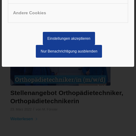
Sanitätshaus
Andere Cookies
/
28. April 2022
von
M. Förster
Weiterlesen
Einstellungen akzeptieren
Nur Benachrichtigung ausblenden
Stellenangebot Orthopädietechniker,
Orthopädietechnikerin
/
23. März 2022
von
M. Förster
Weiterlesen