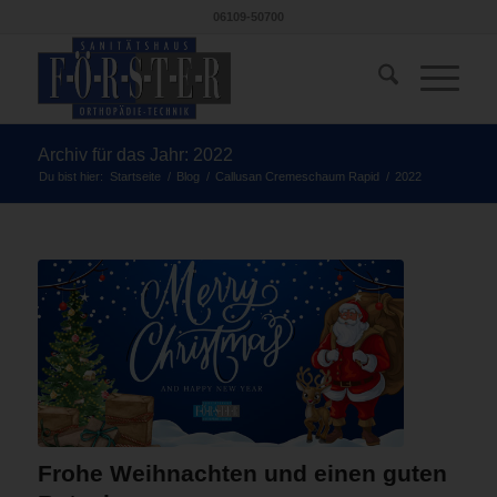
06109-50700
Archiv für das Jahr: 2022
Du bist hier:
Startseite
/
Blog
/
Callusan Cremeschaum Rapid
/
2022
Frohe Weihnachten und einen guten