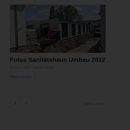
Fotos Sanitätshaus Umbau 2022
/
14. März 2022
von
M. Förster
Weiterlesen
1
2
Seite 1 von 2