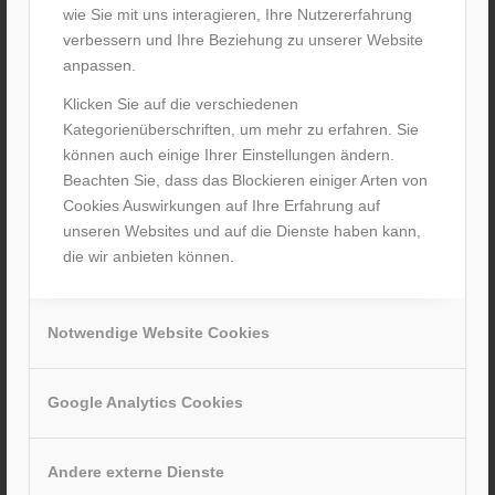
wie Sie mit uns interagieren, Ihre Nutzererfahrung
verbessern und Ihre Beziehung zu unserer Website
anpassen.
Klicken Sie auf die verschiedenen
Kategorienüberschriften, um mehr zu erfahren. Sie
können auch einige Ihrer Einstellungen ändern.
Neue Öffnungszeiten ab 1. Juni 22
Beachten Sie, dass das Blockieren einiger Arten von
Cookies Auswirkungen auf Ihre Erfahrung auf
/
25. Mai 2022
von
M. Förster
unseren Websites und auf die Dienste haben kann,
Weiterlesen
die wir anbieten können.
Notwendige Website Cookies
Google Analytics Cookies
Andere externe Dienste
Girls´Day und Boys´Day im