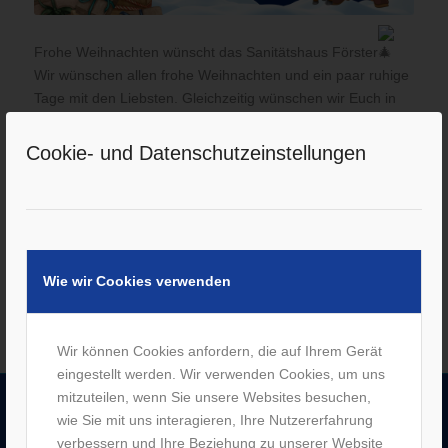
Frohe Weihnachten wünscht das Sanitätshaus Förster
Wir wünschen allen frohe Weihnachten und ein paar ruhige
Tage mit den Liebsten. Gleichzeitig wünschen wir Euch in
diesem Sinne einen guten Rutsch ins neue Jahr. Vor allem
wünschen wir Euch für das kommende Jahr ganz viel
Cookie- und Datenschutzeinstellungen
Gesundheit und Glück
Zwischen den Jahren haben wir an allen Standorten zu
den gewohnten Uhrzeiten geöffnet.
Viele weihnachtliche Grüße,
Wie wir Cookies verwenden
das Team vom Sanitätshaus Förster
Wir können Cookies anfordern, die auf Ihrem Gerät
eingestellt werden. Wir verwenden Cookies, um uns
mitzuteilen, wenn Sie unsere Websites besuchen,
wie Sie mit uns interagieren, Ihre Nutzererfahrung
UNTERNEHMEN
verbessern und Ihre Beziehung zu unserer Website