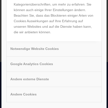
Kategorienüberschriften, um mehr zu erfahren. Sie
Leichtes und innovatives
können auch einige Ihrer Einstellungen ändern.
Rollstuhlrad
Beachten Sie, dass das Blockieren einiger Arten von
/
1. November 2023
von
M. Förster
Cookies Auswirkungen auf Ihre Erfahrung auf
unseren Websites und auf die Dienste haben kann,
Weiterlesen
die wir anbieten können.
Notwendige Website Cookies
Google Analytics Cookies
UNTERNEHMEN
Andere externe Dienste
–
Jobs
–
Historie
Andere Cookies
–
Partner
–
Bergen Enkheim
–
Neu-Isenburg