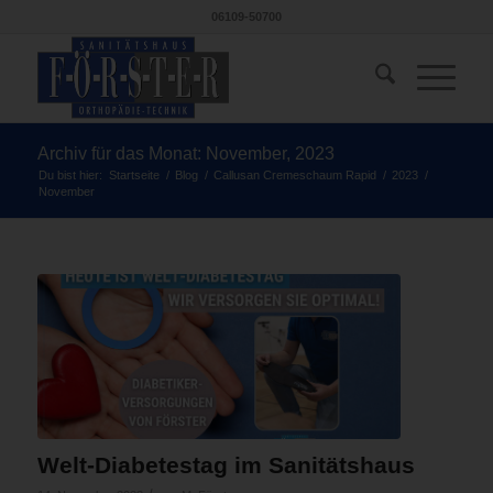
06109-50700
Archiv für das Monat: November, 2023
Du bist hier:
Startseite
/
Blog
/
Callusan Cremeschaum Rapid
/
2023
/
November
Welt-Diabetestag im Sanitätshaus