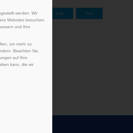
gestellt werden. Wir
and
Rücken
Knie
Fuß
sere Websites besuchen,
bessern und Ihre
iften, um mehr zu
ändern. Beachten Sie,
kungen auf Ihre
aben kann, die wir