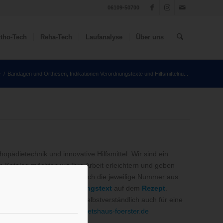
06109-50700
tho-Tech
Reha-Tech
Laufanalyse
Über uns
e
/
Bandagen und Orthesen, Indikationen Verordnungstexte und Hilfsmittelnu...
pädietechnik und innovative Hilfsmittel. Wir sind ein
 Katalog möchten wir Ihre Arbeit erleichtern und geben
ikationen
finden Sie hier auch die jeweilige Nummer aus
rschläge für den
Verordnungstext
auf dem
Rezept
.
uns zu. Wir stehen Ihnen selbstverständlich auch für eine
06109 50700 oder
info@sanitaetshaus-foerster.de