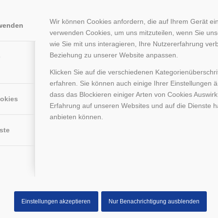
Wir können Cookies anfordern, die auf Ihrem Gerät ein
Für Kinder
Hals/Schulter
Arm
H
rwenden
verwenden Cookies, um uns mitzuteilen, wenn Sie un
wie Sie mit uns interagieren, Ihre Nutzererfahrung ver
Beziehung zu unserer Website anpassen.
e
Klicken Sie auf die verschiedenen Kategorienüberschr
erfahren. Sie können auch einige Ihrer Einstellungen 
dass das Blockieren einiger Arten von Cookies Auswir
ookies
Erfahrung auf unseren Websites und auf die Dienste h
anbieten können.
ste
Einstellungen akzeptieren
Nur Benachrichtigung ausblenden