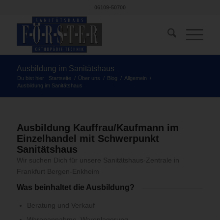
06109-50700
Ausbildung im Sanitätshaus
Du bist hier:
Startseite
/
Über uns
/
Blog
/
Allgemein
/
Ausbildung im Sanitätshaus
Ausbildung Kauffrau/Kaufmann im
Einzelhandel mit Schwerpunkt
Sanitätshaus
Wir suchen Dich für unsere Sanitätshaus-Zentrale in
Frankfurt Bergen-Enkheim
Was beinhaltet die Ausbildung?
Beratung und Verkauf
Warenannahme, Warenlagerung