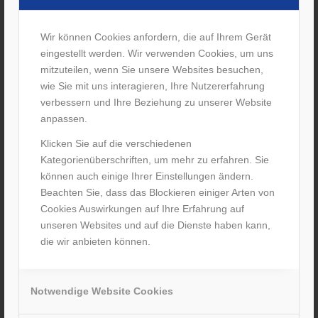
Wir können Cookies anfordern, die auf Ihrem Gerät
eingestellt werden. Wir verwenden Cookies, um uns
mitzuteilen, wenn Sie unsere Websites besuchen,
Salvatore – Ausbildung 2019
wie Sie mit uns interagieren, Ihre Nutzererfahrung
verbessern und Ihre Beziehung zu unserer Website
anpassen.
Klicken Sie auf die verschiedenen
Kategorienüberschriften, um mehr zu erfahren. Sie
können auch einige Ihrer Einstellungen ändern.
Beachten Sie, dass das Blockieren einiger Arten von
Cookies Auswirkungen auf Ihre Erfahrung auf
unseren Websites und auf die Dienste haben kann,
Deine Ausbildung dauert in der Regel 3 Jahre und
die wir anbieten können.
kann je nach Schulabschluss verkürzt werden.
Du kannst dir nichts unter diesem Beruf vorstellen?
Dann mach doch einfach ein Praktikum bei uns. Die
Notwendige Website Cookies
Länge bestimmst du.