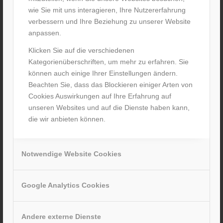
wie Sie mit uns interagieren, Ihre Nutzererfahrung
verbessern und Ihre Beziehung zu unserer Website
anpassen.
Förster Sommerfest 2024
Klicken Sie auf die verschiedenen
Kategorienüberschriften, um mehr zu erfahren. Sie
/
11. Juni 2024
von
M. Förster
können auch einige Ihrer Einstellungen ändern.
Weiterlesen
Beachten Sie, dass das Blockieren einiger Arten von
Cookies Auswirkungen auf Ihre Erfahrung auf
unseren Websites und auf die Dienste haben kann,
die wir anbieten können.
Notwendige Website Cookies
Google Analytics Cookies
Carbon-Schutzmaske für Skyliners-
Spieler
Andere externe Dienste