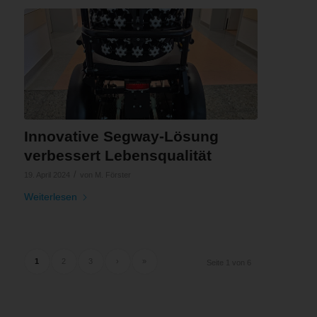
Innovative Segway-Lösung
verbessert Lebensqualität
/
19. April 2024
von
M. Förster
Weiterlesen
1
2
3
›
»
Seite 1 von 6