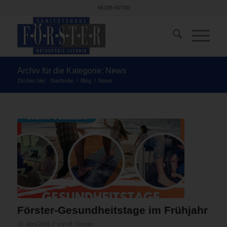
06109-50700
Archiv für die Kategorie: News
Du bist hier:
Startseite
/
Blog
/
News
Förster-Gesundheitstage im Frühjahr
/
10. April 2026
von
M. Förster