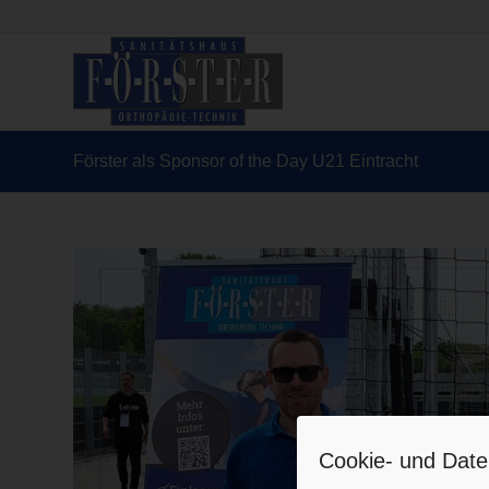
Förster als Sponsor of the Day U21 Eintracht
Cookie- und Date