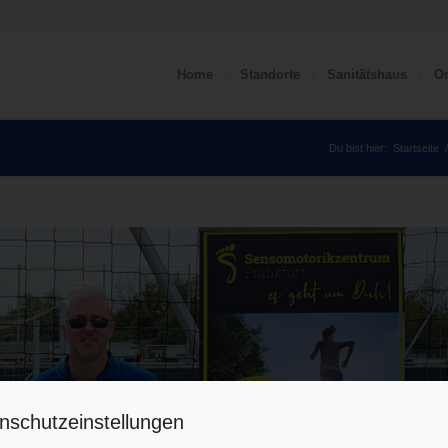
Home
Standorte
Sanitätshaus
Or
Du bist hier:
Startseite
/
nschutzeinstellungen