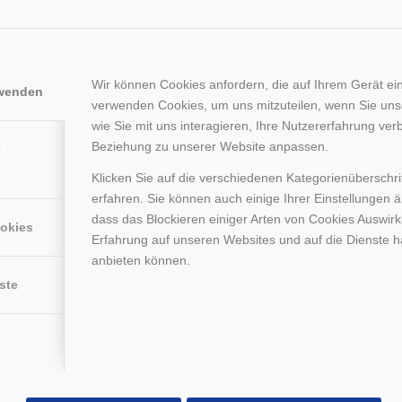
Wir können Cookies anfordern, die auf Ihrem Gerät ein
rwenden
verwenden Cookies, um uns mitzuteilen, wenn Sie un
wie Sie mit uns interagieren, Ihre Nutzererfahrung ver
Beziehung zu unserer Website anpassen.
e
Klicken Sie auf die verschiedenen Kategorienüberschr
erfahren. Sie können auch einige Ihrer Einstellungen 
dass das Blockieren einiger Arten von Cookies Auswir
ookies
Erfahrung auf unseren Websites und auf die Dienste h
anbieten können.
el der U21 von Eintracht Frankfurt
ste
and beim Regionalliga Spiel von Eintracht Frankfurt gegen
en.