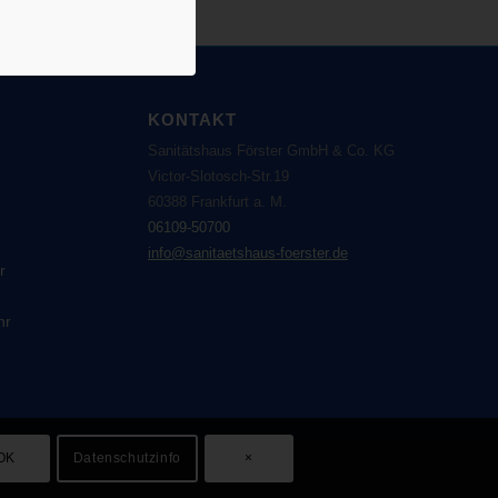
KONTAKT
Sanitätshaus Förster GmbH & Co. KG
Victor-Slotosch-Str.19
60388 Frankfurt a. M.
06109-50700
info@sanitaetshaus-foerster.de
r
hr
OK
Datenschutzinfo
×