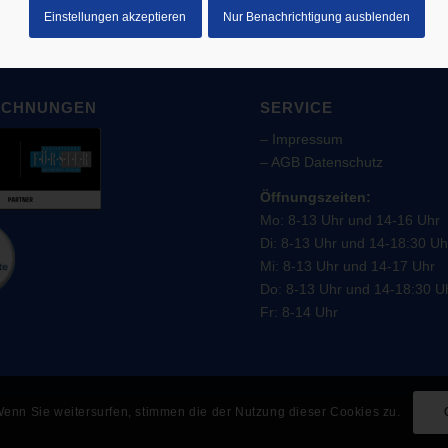
Einstellungen akzeptieren
Nur Benachrichtigung ausblenden
ICHNUNGEN
SERVICE
–
Impressum
–
AGB
Datenschutz
Öffnungszeiten:
Mo: 8-13 Uhr und 14-16 Uhr
Di: 8-13 Uhr und 14-18:30 Uh
Mi: 8-13 Uhr und 14-17 Uhr
Do: 8-13 Uhr und 14-18:30 U
Fr: 8-14 Uhr
enn Sie weitersurfen, stimmen die der Nutzung dieser Cookies zu.