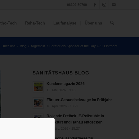
06109-50700
tho-Tech
Reha-Tech
Laufanalyse
Über uns
Über uns
/
Blog
/
Allgemein
/
Förster als Sponsor of the Day U21 Eintracht
SANITÄTSHAUS BLOG
Kundenmagazin 2026
12. Mai 2026 - 9:13
Förster-Gesundheitstage im Frühjahr
10. April 2026 - 10:22
Rollende Freiheit: E-Rollstühle in
Frankfurt und Hanau entdecken
18. März 2026 - 15:27
bionische Handorthese für