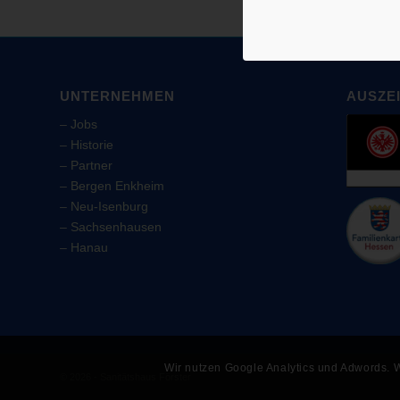
UNTERNEHMEN
AUSZE
–
Jobs
–
Historie
–
Partner
–
Bergen Enkheim
–
Neu-Isenburg
–
Sachsenhausen
–
Hanau
Wir nutzen Google Analytics und Adwords. W
© 2026 - Sanitätshaus Förster