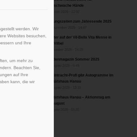
greifschwache Hände
2. Januar 2026 - 12:07
Öffnungszeiten zum Jahresende 2025
17. Dezember 2025 - 14:47
gestellt werden. Wir
sere Websites besuchen,
Förster auf der Vil-Bella Vita Messe in
bessern und Ihre
Bad Vilbel
17. Oktober 2025 - 14:25
Kundenmagazin Sommer 2025
iften, um mehr zu
27. August 2025 - 9:49
ändern. Beachten Sie,
kungen auf Ihre
Ex-Eintracht-Profi gibt Autogramme im
Sanitätshaus Hanau
aben kann, die wir
22. August 2025 - 13:15
Sanitätshaus Hanau – Aktionstag am
20. August
6. August 2025 - 15:35