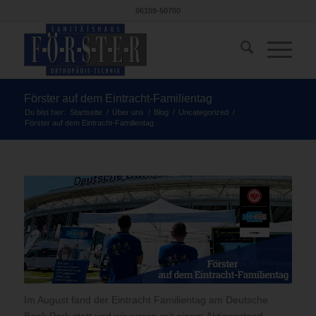
06109-50700
Förster auf dem Eintracht-Familientag
Du bist hier:
Startseite
/
Über uns
/
Blog
/
Uncategorized
/
Förster auf dem Eintracht-Familientag
Im August fand der Eintracht Familientag am Deutsche
Bank Park statt und wir waren mit einem Aktionsstand