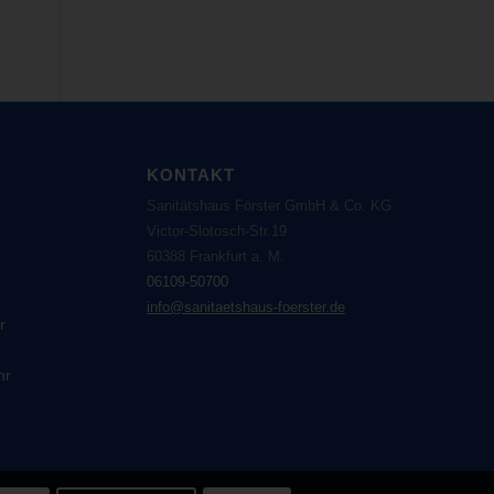
KONTAKT
Sanitätshaus Förster GmbH & Co. KG
Victor-Slotosch-Str.19
60388 Frankfurt a. M.
06109-50700
info@sanitaetshaus-foerster.de
r
hr