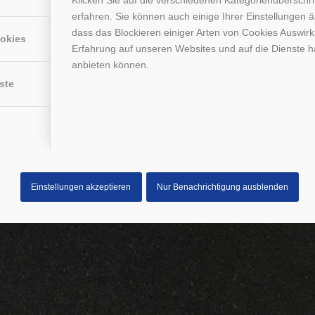
erfahren. Sie können auch einige Ihrer Einstellungen 
dass das Blockieren einiger Arten von Cookies Auswir
ookies
Erfahrung auf unseren Websites und auf die Dienste h
anbieten können.
ste
Einstellungen akzeptieren
Nur Benachrichtigung ausblenden