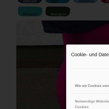
Anthrazit
Aqua
Jeansblau
K
Mintgrün
Moosgrün
Cookie- und Date
Wie wir Cookies ve
Notwendige Websit
Cookies