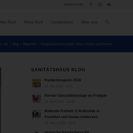
06109-50700
tho-Tech
Reha-Tech
Laufanalyse
Über uns
r uns
/
Blog
/
Allgemein
/
Kompressionsstrümpfe: Neue Farben und Muster
SANITÄTSHAUS BLOG
Kundenmagazin 2026
12. Mai 2026 - 9:13
Förster-Gesundheitstage im Frühjahr
10. April 2026 - 10:22
Rollende Freiheit: E-Rollstühle in
Frankfurt und Hanau entdecken
18. März 2026 - 15:27
bionische Handorthese für