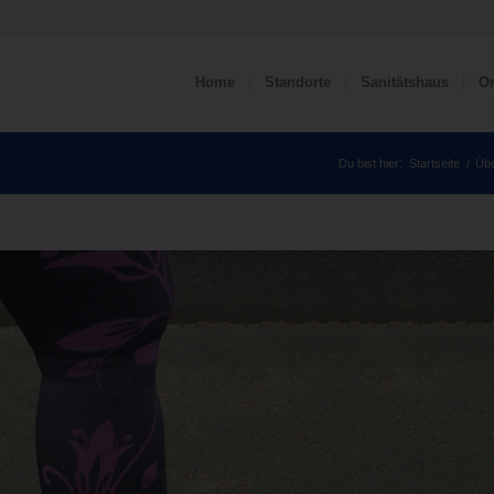
Home
Standorte
Sanitätshaus
Or
Du bist hier:
Startseite
/
Übe