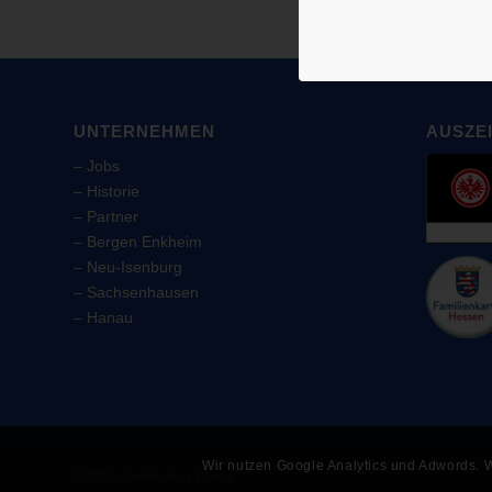
UNTERNEHMEN
AUSZE
–
Jobs
–
Historie
–
Partner
–
Bergen Enkheim
–
Neu-Isenburg
–
Sachsenhausen
–
Hanau
Wir nutzen Google Analytics und Adwords. W
© 2026 - Sanitätshaus Förster