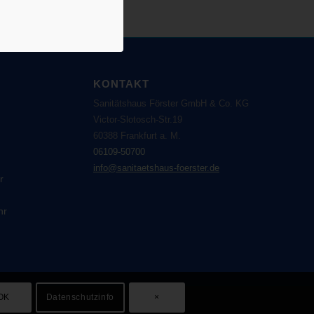
KONTAKT
Sanitätshaus Förster GmbH & Co. KG
Victor-Slotosch-Str.19
60388 Frankfurt a. M.
06109-50700
info@sanitaetshaus-foerster.de
r
hr
OK
Datenschutzinfo
×