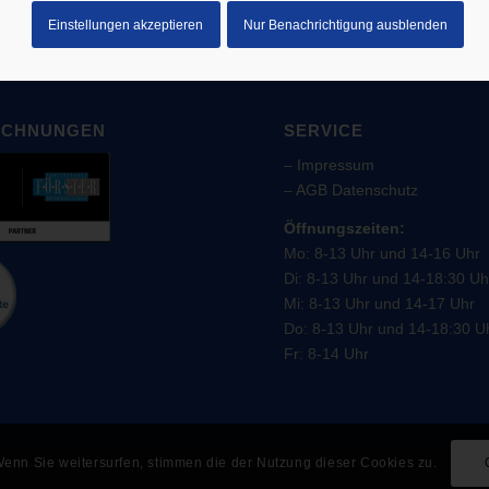
Einstellungen akzeptieren
Nur Benachrichtigung ausblenden
ICHNUNGEN
SERVICE
–
Impressum
–
AGB
Datenschutz
Öffnungszeiten:
Mo: 8-13 Uhr und 14-16 Uhr
Di: 8-13 Uhr und 14-18:30 Uh
Mi: 8-13 Uhr und 14-17 Uhr
Do: 8-13 Uhr und 14-18:30 U
Fr: 8-14 Uhr
enn Sie weitersurfen, stimmen die der Nutzung dieser Cookies zu.