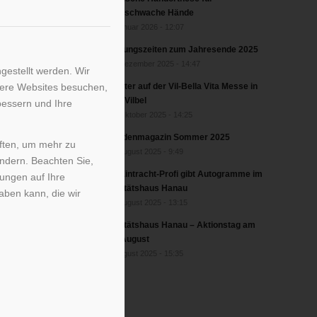
greifschwache Hände
2. Januar 2026 - 12:07
Öffnungszeiten zum Jahresende 2025
17. Dezember 2025 - 14:47
gestellt werden. Wir
Förster auf der Vil-Bella Vita Messe in
sere Websites besuchen,
Bad Vilbel
bessern und Ihre
17. Oktober 2025 - 14:25
Kundenmagazin Sommer 2025
iften, um mehr zu
27. August 2025 - 9:49
ändern. Beachten Sie,
Ex-Eintracht-Profi gibt Autogramme im
kungen auf Ihre
Sanitätshaus Hanau
aben kann, die wir
22. August 2025 - 13:15
Sanitätshaus Hanau – Aktionstag am
20. August
6. August 2025 - 15:35