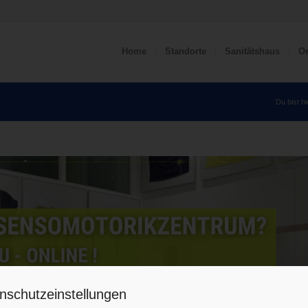
Home
Standorte
Sanitätshaus
Or
Du bist hi
nschutzeinstellungen