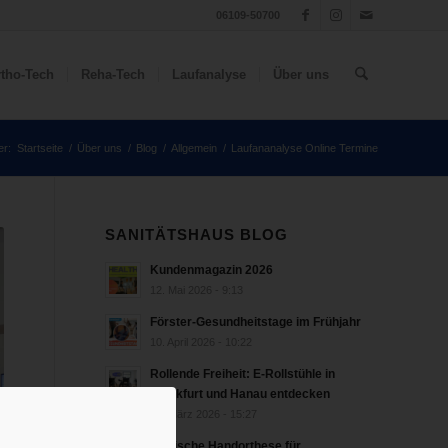
06109-50700
tho-Tech
Reha-Tech
Laufanalyse
Über uns
er:
Startseite
/
Über uns
/
Blog
/
Allgemein
/
Laufananalyse Online Termine
SANITÄTSHAUS BLOG
Kundenmagazin 2026
12. Mai 2026 - 9:13
Förster-Gesundheitstage im Frühjahr
10. April 2026 - 10:22
Rollende Freiheit: E-Rollstühle in
Frankfurt und Hanau entdecken
18. März 2026 - 15:27
bionische Handorthese für