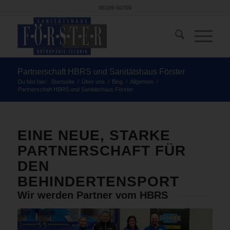
06109-50700
Partnerschaft HBRS und Sanitätshaus Förster
Du bist hier:
Startseite
/
Über uns
/
Blog
/
Allgemein
/
Partnerschaft HBRS und Sanitätshaus Förster
EINE NEUE, STARKE
PARTNERSCHAFT FÜR
DEN
BEHINDERTENSPORT
Wir werden Partner vom HBRS