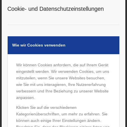
Cookie- und Datenschutzeinstellungen
Hans-Jörg Klaudy, HBRS Vizepräsident Finanzen und Leiter
Kommunikation/Marketing freut sich sehr auf die
kommende Zusammenarbeit.
„Der Leistungssport der Menschen mit
Behinderung entwickelt sich immer weiter.
Wie wir Cookies verwenden
Unsere Bundes- und Landeskader-
Athletinnen und -athleten sind auf einem
hohen Leistungsniveau aktiv. Wir schätzen
Wir können Cookies anfordern, die auf Ihrem Gerät
es sehr, mit dem Sanitätshaus Förster
eingestellt werden. Wir verwenden Cookies, um uns
zukünftig einen erfahrenen
mitzuteilen, wenn Sie unsere Websites besuchen,
Gesundheitspartner an unserer Seite zu
wie Sie mit uns interagieren, Ihre Nutzererfahrung
haben. Ich bin mir sicher, dass wir eine
verbessern und Ihre Beziehung zu unserer Website
Partnerschaft leben werden, die einen
anpassen.
positiven Effekt auf den Leistungs- und
Klicken Sie auf die verschiedenen
Breitensport im HBRS hat. Und in Hessen
Kategorienüberschriften, um mehr zu erfahren. Sie
wahrgenommen werden wird.“
können auch einige Ihrer Einstellungen ändern.
Beachten Sie, dass das Blockieren einiger Arten von