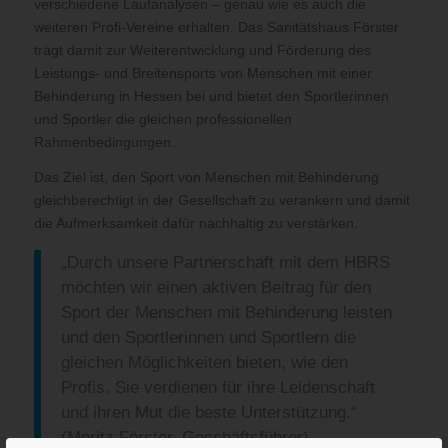
verschiedene Laufanalysen – genau wie es auch die
weiteren Profi-Vereine erhalten. Das Sanitätshaus Förster
trägt damit zur Weiterentwicklung und Förderung des
Leistungs- und Breitensports von Menschen mit einer
Behinderung in Hessen bei und bietet den Sportlerinnen
und Sportler die gleichen professionellen
Rahmenbedingungen.
Das Ziel ist, den Sport von Menschen mit Behinderung
gleichberechtigt in der Gesellschaft zu verankern und damit
die Aufmerksamkeit dafür nachhaltig zu verstärken.
„Durch unsere Partnerschaft mit dem HBRS
möchten wir einen aktiven Beitrag für den
Sport der Menschen mit Behinderung leisten
und den Sportlerinnen und Sportlern die
gleichen Möglichkeiten bieten, wie den
Profis. Sie verdienen für ihre Leidenschaft
und ihren Mut die beste Unterstützung.“
(Moritz Förster, Geschäftsführer)