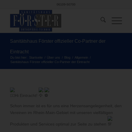
06109-50700
Sanitätshaus Förster offizieller Co-Partner der
Eintracht
Du bist hier:
Startseite
/
Über uns
/
Blog
/
Allgemein
/
Sanitätshaus Förster offizieller Co-Partner der Eintracht
Hi Eintracht!
Schon immer ist es für uns eine Herzensangelegenheit, den
Vereinen im Rhein-Main-Gebiet mit unseren vielfältigen
Produkten und Services optimal zur Seite zu stehen