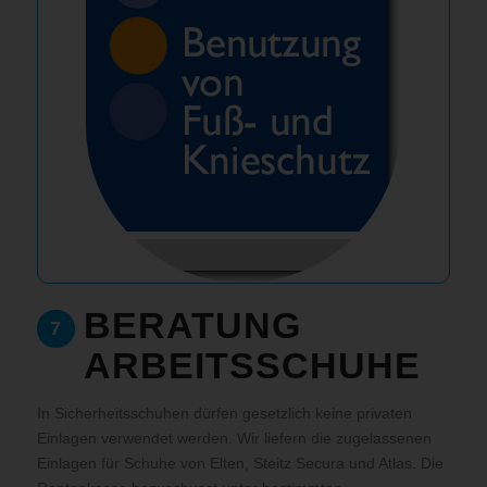
BERATUNG
7
ARBEITSSCHUHE
In Sicherheitsschuhen dürfen gesetzlich keine privaten
Einlagen verwendet werden. Wir liefern die zugelassenen
Einlagen für Schuhe von Elten, Steitz Secura und Atlas. Die