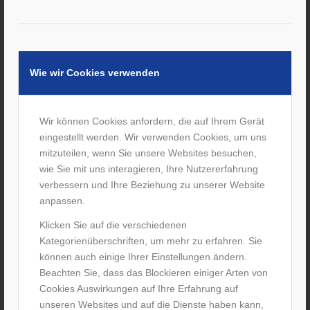
Wie wir Cookies verwenden
BIO-ELEK.
5
IMPEDANZANALYSE
Wir können Cookies anfordern, die auf Ihrem Gerät
eingestellt werden. Wir verwenden Cookies, um uns
Etwas schwarz auf weiß zu sehen, kann sehr motivierend
mitzuteilen, wenn Sie unsere Websites besuchen,
sein, um ein Verhalten positiv zu verändern. Mit einer
wie Sie mit uns interagieren, Ihre Nutzererfahrung
Bioelektrischen Impedanz Analyse (kurz: BIA) lässt sich
verbessern und Ihre Beziehung zu unserer Website
grafisch darstellen, wie die Körperzusammensetzung und
anpassen.
der Ernährungszustand des Mitarbeiters ist.
Klicken Sie auf die verschiedenen
Die BIA bietet eine genaue alters- und geschlechtbezogene
Kategorienüberschriften, um mehr zu erfahren. Sie
Analyse der Körperzusammensetzung . Die Ergebnisse von
können auch einige Ihrer Einstellungen ändern.
iQ athletik erhält der Mitarbeiter als leicht verständlichen
Beachten Sie, dass das Blockieren einiger Arten von
Ausdruck ausgehändigt – zusammen mit Tipps zum
Cookies Auswirkungen auf Ihre Erfahrung auf
Verbessern bestimmter Parameter.
unseren Websites und auf die Dienste haben kann,