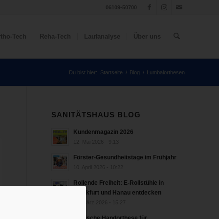
06109-50700
tho-Tech
Reha-Tech
Laufanalyse
Über uns
Du bist hier:
Startseite
/
Blog
/
Lumbalorthesen
SANITÄTSHAUS BLOG
Kundenmagazin 2026
12. Mai 2026 - 9:13
Förster-Gesundheitstage im Frühjahr
10. April 2026 - 10:22
Rollende Freiheit: E-Rollstühle in
Frankfurt und Hanau entdecken
18. März 2026 - 15:27
bionische Handorthese für