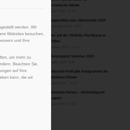
greifschwache Hände
2. Januar 2026 - 12:07
Öffnungszeiten zum Jahresende 2025
17. Dezember 2025 - 14:47
gestellt werden. Wir
sere Websites besuchen,
Förster auf der Vil-Bella Vita Messe in
bessern und Ihre
Bad Vilbel
17. Oktober 2025 - 14:25
Kundenmagazin Sommer 2025
iften, um mehr zu
27. August 2025 - 9:49
ändern. Beachten Sie,
kungen auf Ihre
Ex-Eintracht-Profi gibt Autogramme im
aben kann, die wir
Sanitätshaus Hanau
22. August 2025 - 13:15
Sanitätshaus Hanau – Aktionstag am
20. August
6. August 2025 - 15:35