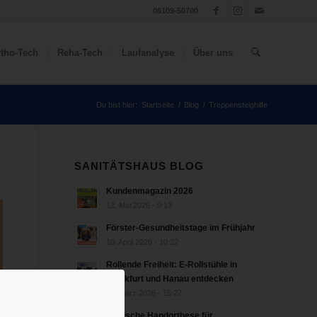
06109-50700
tho-Tech
Reha-Tech
Laufanalyse
Über uns
Du bist hier:
Startseite
/
Blog
/
Treppensteighilfe
SANITÄTSHAUS BLOG
Kundenmagazin 2026
12. Mai 2026 - 9:13
Förster-Gesundheitstage im Frühjahr
10. April 2026 - 10:22
Rollende Freiheit: E-Rollstühle in
Frankfurt und Hanau entdecken
18. März 2026 - 15:27
bionische Handorthese für