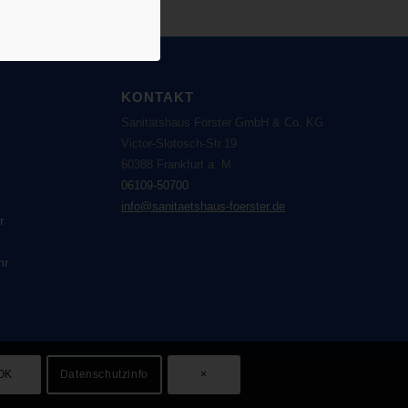
KONTAKT
Sanitätshaus Förster GmbH & Co. KG
Victor-Slotosch-Str.19
60388 Frankfurt a. M.
06109-50700
info@sanitaetshaus-foerster.de
r
hr
OK
Datenschutzinfo
×