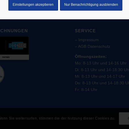
Einstellungen akzeptieren
Nur Benachrichtigung ausblenden
ICHNUNGEN
SERVICE
–
Impressum
–
AGB
Datenschutz
Öffnungszeiten:
Mo: 8-13 Uhr und 14-16 Uhr
Di: 8-13 Uhr und 14-18:30 Uh
Mi: 8-13 Uhr und 14-17 Uhr
Do: 8-13 Uhr und 14-18:30 U
Fr: 8-14 Uhr
enn Sie weitersurfen, stimmen die der Nutzung dieser Cookies zu.