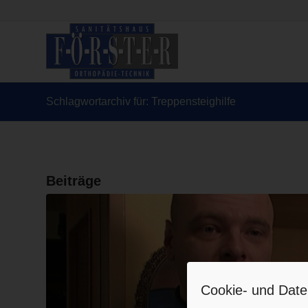
Schlagwortarchiv für: Treppensteighilfe
Beiträge
Cookie- und Date