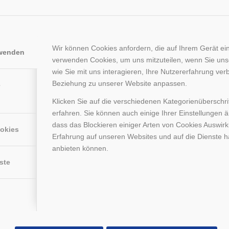
Wir können Cookies anfordern, die auf Ihrem Gerät ein
rwenden
verwenden Cookies, um uns mitzuteilen, wenn Sie un
wie Sie mit uns interagieren, Ihre Nutzererfahrung ver
Beziehung zu unserer Website anpassen.
e
ghilfe für Maintal-Bischofsheim.
Klicken Sie auf die verschiedenen Kategorienüberschr
erfahren. Sie können auch einige Ihrer Einstellungen 
dass das Blockieren einiger Arten von Cookies Auswir
che Rundfunk über unsere Lieferung eines Treppensteigers an einen
ookies
Erfahrung auf unseren Websites und auf die Dienste h
eit, die Funktionsweise und die Handhabung von Treppensteigern
anbieten können.
ias Rösler sind auch in diesem Bericht zu sehen.
ste