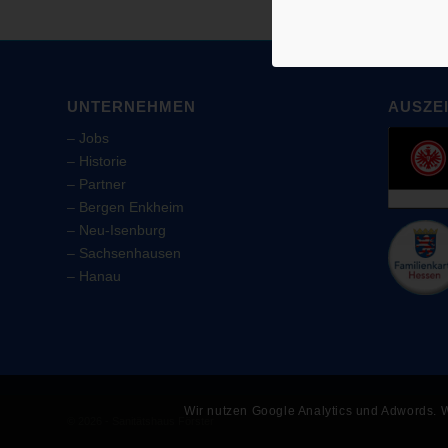
UNTERNEHMEN
AUSZE
–
Jobs
–
Historie
–
Partner
–
Bergen Enkheim
–
Neu-Isenburg
–
Sachsenhausen
–
Hanau
Wir nutzen Google Analytics und Adwords. W
© 2026 - Sanitätshaus Förster