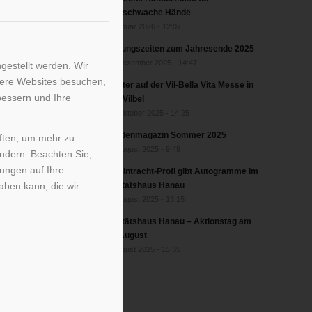
greifschwache Hände
2. Januar 2026 - 12:07
Öffnungszeiten zum Jahresende 2025
17. Dezember 2025 - 14:47
gestellt werden. Wir
sere Websites besuchen,
Förster auf der Vil-Bella Vita Messe in
bessern und Ihre
Bad Vilbel
17. Oktober 2025 - 14:25
Kundenmagazin Sommer 2025
iften, um mehr zu
27. August 2025 - 9:49
ändern. Beachten Sie,
kungen auf Ihre
Ex-Eintracht-Profi gibt Autogramme im
aben kann, die wir
Sanitätshaus Hanau
22. August 2025 - 13:15
Sanitätshaus Hanau – Aktionstag am
20. August
6. August 2025 - 15:35