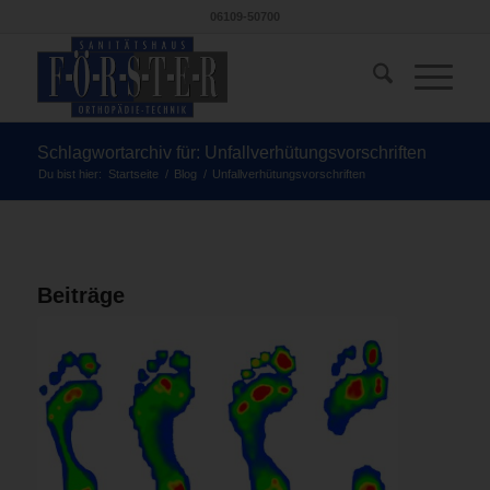
06109-50700
Schlagwortarchiv für: Unfallverhütungsvorschriften
Du bist hier:
Startseite
/
Blog
/
Unfallverhütungsvorschriften
Beiträge