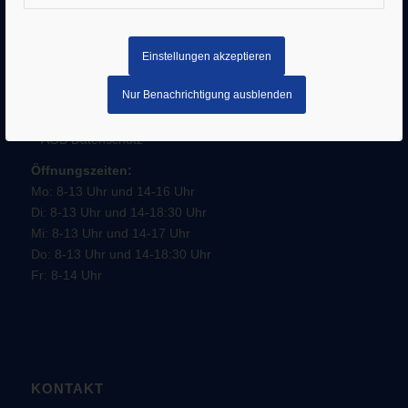
Einstellungen akzeptieren
SERVICE
Nur Benachrichtigung ausblenden
–
Impressum
–
AGB
Datenschutz
Öffnungszeiten:
Mo: 8-13 Uhr und 14-16 Uhr
Di: 8-13 Uhr und 14-18:30 Uhr
Mi: 8-13 Uhr und 14-17 Uhr
Do: 8-13 Uhr und 14-18:30 Uhr
Fr: 8-14 Uhr
KONTAKT