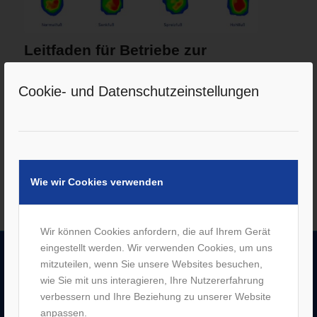
Leitfaden für Betriebe zur
Einlagenversorgung bei
Sicherheitsschuhen
Cookie- und Datenschutzeinstellungen
/
3. Januar 2017
von
M. Förster
Weiterlesen
Wie wir Cookies verwenden
Wir können Cookies anfordern, die auf Ihrem Gerät
eingestellt werden. Wir verwenden Cookies, um uns
mitzuteilen, wenn Sie unsere Websites besuchen,
UNTERNEHMEN
wie Sie mit uns interagieren, Ihre Nutzererfahrung
verbessern und Ihre Beziehung zu unserer Website
–
Jobs
anpassen.
–
Historie