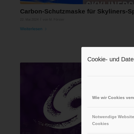
Carbon-Schutzmaske für Skyliners-Sp
/
22. Mai 2024
von
M. Förster
Weiterlesen
Cookie- und Date
Wie wir Cookies ve
Notwendige Websit
Cookies