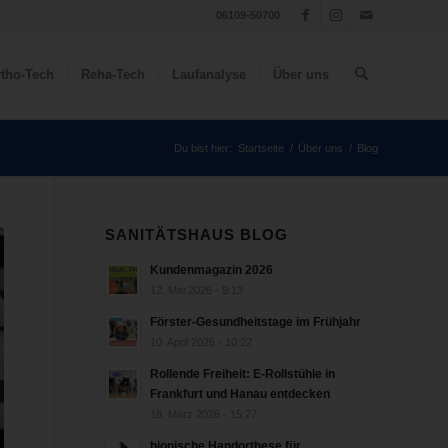
06109-50700
tho-Tech
Reha-Tech
Laufanalyse
Über uns
Du bist hier:
Startseite
/
Über uns
/
Blog
SANITÄTSHAUS BLOG
Kundenmagazin 2026
12. Mai 2026 - 9:13
Förster-Gesundheitstage im Frühjahr
10. April 2026 - 10:22
Rollende Freiheit: E-Rollstühle in
Frankfurt und Hanau entdecken
18. März 2026 - 15:27
bionische Handorthese für