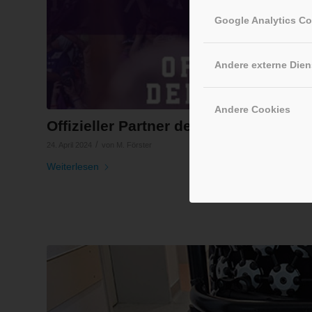
Google Analytics C
Andere externe Dien
Andere Cookies
Offizieller Partner der Frankfurt Gal
/
24. April 2024
von
M. Förster
Weiterlesen