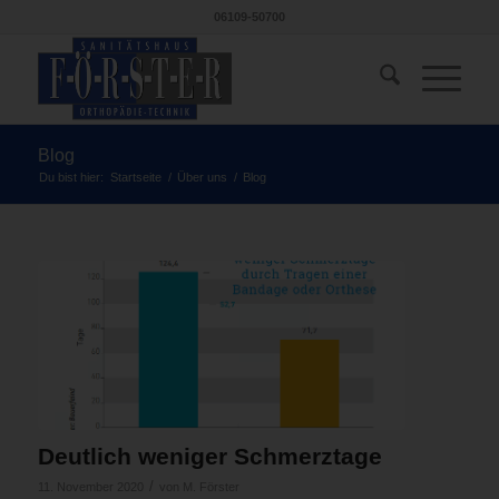
06109-50700
Blog
Du bist hier:
Startseite
/
Über uns
/
Blog
Deutlich weniger Schmerztage
/
11. November 2020
von
M. Förster