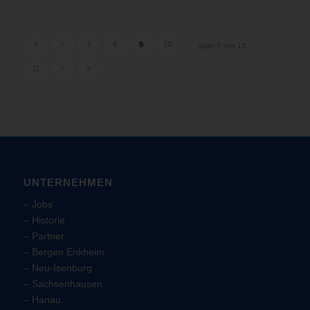
«
‹
7
8
9
10
Seite 9 von 13
11
›
»
UNTERNEHMEN
–
Jobs
–
Historie
–
Partner
–
Bergen Enkheim
–
Neu-Isenburg
–
Sachsenhausen
–
Hanau