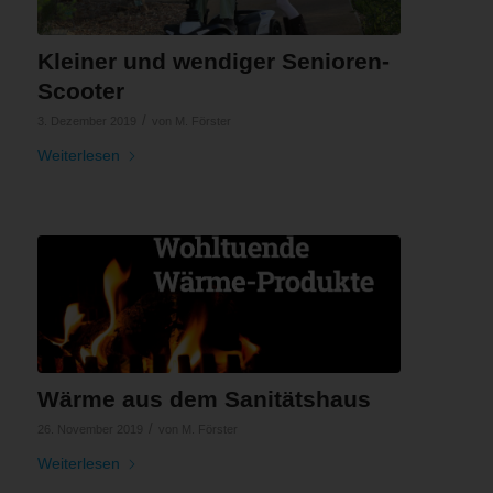
Kleiner und wendiger Senioren-
Scooter
/
3. Dezember 2019
von
M. Förster
Weiterlesen
Wärme aus dem Sanitätshaus
/
26. November 2019
von
M. Förster
Weiterlesen