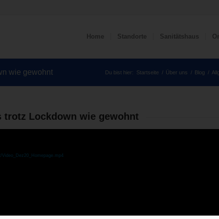
Home
Standorte
Sanitätshaus
Or
own wie gewohnt
Du bist hier:
Startseite
/
Über uns
/
Blog
/
Al
ns trotz Lockdown wie gewohnt
0/12/Video_Dez20_Homepage.mp4