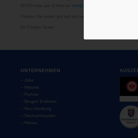
50700 oder per E-Mail an
info@saniaetshaus-foerster.de
an
Passen Sie weiter gut auf sich auf und bleiben gesund!
Ihr Förster-Team
UNTERNEHMEN
AUSZE
–
Jobs
–
Historie
–
Partner
–
Bergen Enkheim
–
Neu-Isenburg
–
Sachsenhausen
–
Hanau