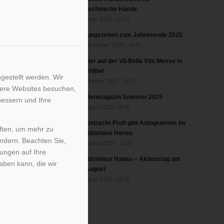
greifschwache Hände
2. Januar 2026 - 12:07
Öffnungszeiten zum Jahresende 2025
17. Dezember 2025 - 14:47
Förster auf der Vil-Bella Vita Messe in
Bad Vilbel
gestellt werden. Wir
17. Oktober 2025 - 14:25
sere Websites besuchen,
Kundenmagazin Sommer 2025
bessern und Ihre
27. August 2025 - 9:49
Ex-Eintracht-Profi gibt Autogramme im
iften, um mehr zu
Sanitätshaus Hanau
ändern. Beachten Sie,
22. August 2025 - 13:15
kungen auf Ihre
Sanitätshaus Hanau – Aktionstag am
aben kann, die wir
20. August
6. August 2025 - 15:35