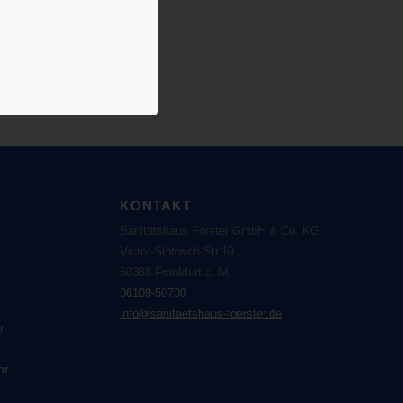
KONTAKT
Sanitätshaus Förster GmbH & Co. KG
Victor-Slotosch-Str.19
60388 Frankfurt a. M.
06109-50700
info@sanitaetshaus-foerster.de
r
hr