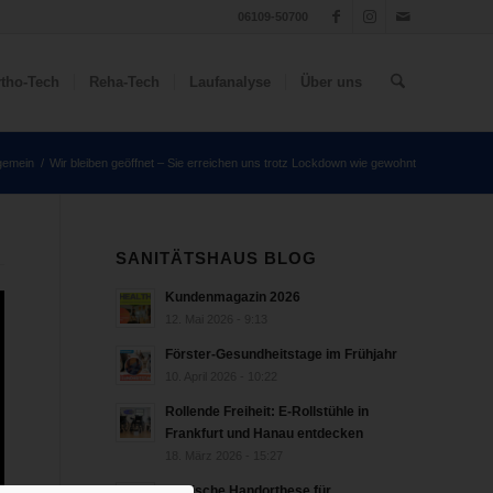
06109-50700
tho-Tech
Reha-Tech
Laufanalyse
Über uns
lgemein
/
Wir bleiben geöffnet – Sie erreichen uns trotz Lockdown wie gewohnt
SANITÄTSHAUS BLOG
Kundenmagazin 2026
12. Mai 2026 - 9:13
Förster-Gesundheitstage im Frühjahr
10. April 2026 - 10:22
Rollende Freiheit: E-Rollstühle in
Frankfurt und Hanau entdecken
18. März 2026 - 15:27
bionische Handorthese für