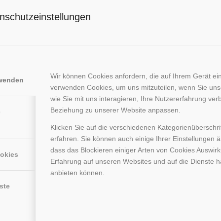
nschutzeinstellungen
Wir können Cookies anfordern, die auf Ihrem Gerät ein
rwenden
verwenden Cookies, um uns mitzuteilen, wenn Sie un
wie Sie mit uns interagieren, Ihre Nutzererfahrung ver
Beziehung zu unserer Website anpassen.
e
Klicken Sie auf die verschiedenen Kategorienüberschr
erfahren. Sie können auch einige Ihrer Einstellungen 
dass das Blockieren einiger Arten von Cookies Auswir
ookies
Erfahrung auf unseren Websites und auf die Dienste h
anbieten können.
 der aktuellen Beschränkungen, weiter für Sie geöffnet sind.
zur Seite.
ste
eren Filialen in Bergen-Enkheim, Sachsenhausen und Neu-Isenburg.
rsönlich aufzusuchen, so melden Sie sich gerne telefonisch unter 06109-