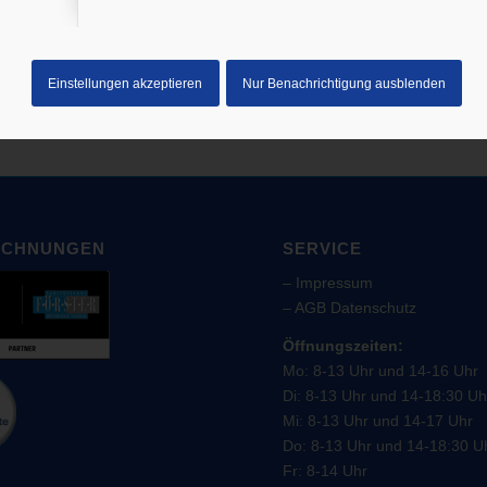
 uns.
Einstellungen akzeptieren
Nur Benachrichtigung ausblenden
ICHNUNGEN
SERVICE
–
Impressum
–
AGB
Datenschutz
Öffnungszeiten:
Mo: 8-13 Uhr und 14-16 Uhr
Di: 8-13 Uhr und 14-18:30 Uh
Mi: 8-13 Uhr und 14-17 Uhr
Do: 8-13 Uhr und 14-18:30 U
Fr: 8-14 Uhr