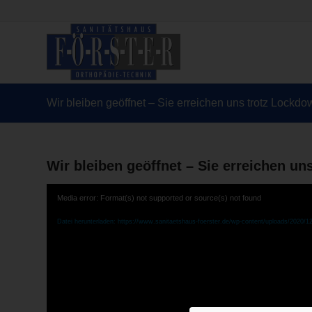
Wir bleiben geöffnet – Sie erreichen uns trotz Lockd
Wir bleiben geöffnet – Sie erreichen u
Media error: Format(s) not supported or source(s) not found
Datei herunterladen: https://www.sanitaetshaus-foerster.de/wp-content/uploads/202