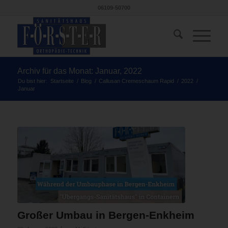
06109-50700
Archiv für das Monat: Januar, 2022
Du bist hier:
Startseite
/
Blog
/
Callusan Cremeschaum Rapid
/
2022
/
Januar
Großer Umbau in Bergen-Enkheim