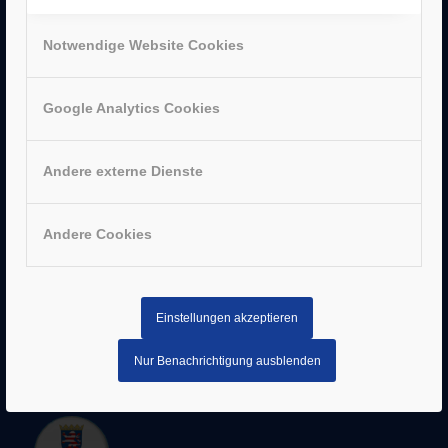
UNTERNEHMEN
–
Jobs
Notwendige Website Cookies
–
Historie
–
Partner
Google Analytics Cookies
–
Bergen Enkheim
–
Neu-Isenburg
–
Sachsenhausen
Andere externe Dienste
–
Hanau
Andere Cookies
AUSZEICHNUNGEN
Einstellungen akzeptieren
Nur Benachrichtigung ausblenden