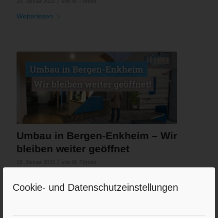
/
29. Januar 2022
von
M. Förster
Weiterlesen
Umbau in Bergen-Enkheim – Wir
bleiben weiter geöffnet
/
19. Januar 2022
von
M. Förster
Weiterlesen
Cookie- und Datenschutzeinstellungen