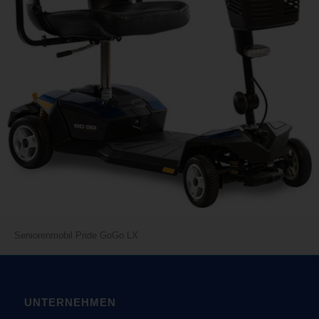
Seniorenmobil Pride GoGo LX
UNTERNEHMEN