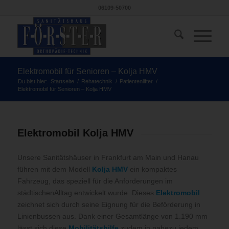
06109-50700
Elektromobil für Senioren – Kolja HMV
Du bist hier:
Startseite
/
Rehatechnik
/
Patientenlifter
/
Elektromobil für Senioren – Kolja HMV
Elektromobil Kolja HMV
Unsere Sanitätshäuser in Frankfurt am Main und Hanau
führen mit dem Modell
Kolja HMV
ein kompaktes
Fahrzeug, das speziell für die Anforderungen im
städtischenAlltag entwickelt wurde.
Dieses
Elektromobil
zeichnet sich durch seine Eignung für die Beförderung in
Linienbussen aus
.
Dank einer Gesamtlänge von 1.190 mm
lässt sich diese
Mobilitätshilfe
zudem in nahezu jedem