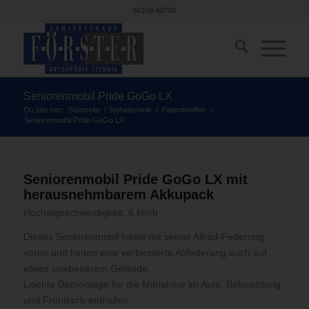
06109-50700
Seniorenmobil Pride GoGo LX
Du bist hier:
Startseite
/
Rehatechnik
/
Patientenlifter
/
Seniorenmobil Pride GoGo LX
Seniorenmobil Pride GoGo LX mit
herausnehmbarem Akkupack
Höchstgeschwindigkeit: 6 km/h
Dieses Seniorenmobil bietet mit seiner Allrad-Federung
vorne und hinten eine verbesserte Abfederung auch auf
etwas unebenerem Gelände.
Leichte Demontage für die Mitnahme im Auto. Beleuchtung
und Frontkorb enthalten.