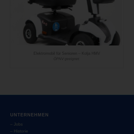
Elektromobil für Senioren – Kolja HMV
ÖPNV geeignet.
UNTERNEHMEN
–
Jobs
–
Historie