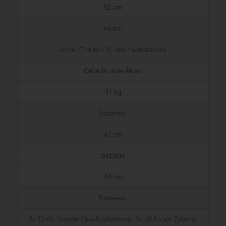
52 cm
Räder:
vorne 7″ hinten: 8″ alle Pannensicher
Gewicht ohne Akku:
41 kg
Sitzbreite:
43 cm
Sitztiefe
43 cm
Batterien:
2x 12 Ah Standard bei Auslieferung. 2x 18 Ah als Zubehör