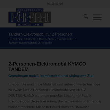
06109-50700
Tandem-Elektromobil für 2 Personen
Du bist hier:
Startseite
/
Rehatechnik
/
Patientenlifter
/
Tandem-Elektromobil für 2 Personen
2-Personen-Elektromobil KYMCO
TANDEM
Gemeinsam mobil, komfortabel und sicher ans Ziel
Erleben Sie maximale Mobilität und unbeschwerte Ausflüge
zu zweit! Das 2-Personen-Elektromobil von AKTIV
DEUTSCHLAND bietet die perfekte Lösung für Paare,
Freunde oder Begleitpersonen, die gemeinsam unabhängig
bleiben möchten. Mit seiner durchdachten Bauweise,