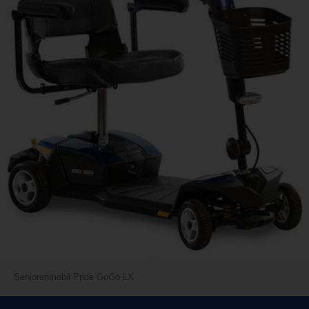
Seniorenmobil Pride GoGo LX